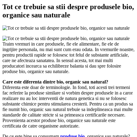
Tot ce trebuie sa stii despre produsele bio,
organice sau naturale
Traim vremuri in care produsele, fie ele alimentare, fie ele de
ingrijire personala, nu mai sunt cum erau odata. In vremurile noastre,
pentru productii rapide se folosesc tot felul de substante artificiale,
care ne afecteaza sanatatea. In sensul acesta, tot mai multi
producatori incearca sa echilibreze balanta si dau spre folosire
produse bio, organice sau naturale.
Care este diferenta dintre bio, organic sau natural?
Diferenta este doar de terminologie. In fond, toti acesti trei termeni
fac referire la produse similare si vorbim despre produsele in a caror
realizare nu au loc interventii de natura genetica si nu se folosesc
substante chimice pentru stimularea cresterii. Pentru ca un produs sa
fie numit bio, organic sau natural trebuie sa indeplineasca mai multe
standarde de calitate stricte si sa primeasca certificarile necesare.
Provenienta acestor produse bio, organice sau naturale este
certificata de catre organisme autorizate.
De ce este bine sa consumam
produse bio
, organice sau naturale?