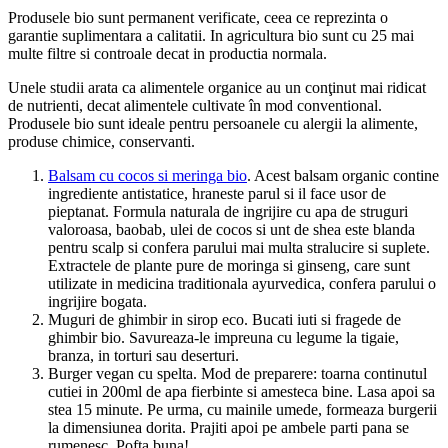
Produsele bio sunt permanent verificate, ceea ce reprezinta o
garantie suplimentara a calitatii. In agricultura bio sunt cu 25 mai
multe filtre si controale decat in productia normala.
Unele studii arata ca alimentele organice au un conţinut mai ridicat
de nutrienti, decat alimentele cultivate în mod conventional.
Produsele bio sunt ideale pentru persoanele cu alergii la alimente,
produse chimice, conservanti.
Balsam cu cocos si meringa bio
. Acest balsam organic contine
ingrediente antistatice, hraneste parul si il face usor de
pieptanat. Formula naturala de ingrijire cu apa de struguri
valoroasa, baobab, ulei de cocos si unt de shea este blanda
pentru scalp si confera parului mai multa stralucire si suplete.
Extractele de plante pure de moringa si ginseng, care sunt
utilizate in medicina traditionala ayurvedica, confera parului o
ingrijire bogata.
Muguri de ghimbir in sirop eco. Bucati iuti si fragede de
ghimbir bio. Savureaza-le impreuna cu legume la tigaie,
branza, in torturi sau deserturi.
Burger vegan cu spelta. Mod de preparere: toarna continutul
cutiei in 200ml de apa fierbinte si amesteca bine. Lasa apoi sa
stea 15 minute. Pe urma, cu mainile umede, formeaza burgerii
la dimensiunea dorita. Prajiti apoi pe ambele parti pana se
rumenesc. Pofta buna!