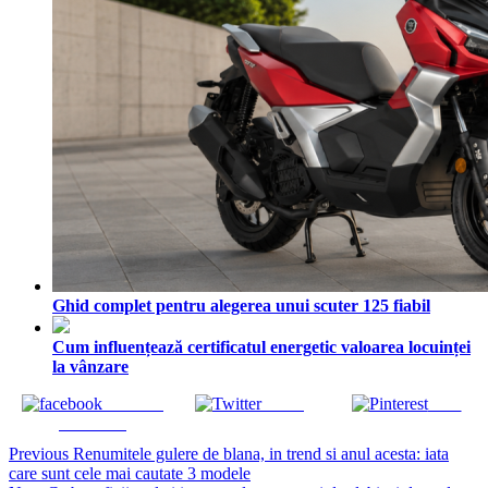
Ghid complet pentru alegerea unui scuter 125 fiabil
Cum influențează certificatul energetic valoarea locuinței
la vânzare
Share on
Tweet
Save
Facebook
Continue
Previous
Renumitele gulere de blana, in trend si anul acesta: iata
care sunt cele mai cautate 3 modele
Reading