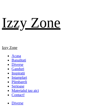
Skip
Izzy Zone
to
content
Primary
Izzy Zone
Menu
Acasa
Banalitati
Diverse
Ganduri
Inspiratii
Intamplari
Plimbareli
Serioase
Materialul tau aici
Contact!
Diverse