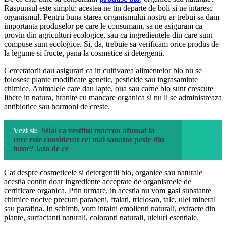
Raspunsul este simplu: acestea ne tin departe de boli si ne intaresc
organismul. Pentru buna starea organismului nostru ar trebui sa dam
importanta produselor pe care le consumam, sa ne asiguram ca
provin din agriculturi ecologice, sau ca ingredientele din care sunt
compuse sunt ecologice. Si, da, trebuie sa verificam orice produs de
la legume si fructe, pana la cosmetice si detergenti.
Cercetatorii dau asigurari ca in cultivarea alimentelor bio nu se
folosesc plante modificate genetic, pesticide sau ingrasaminte
chimice. Animalele care dau lapte, oua sau carne bio sunt crescute
libere in natura, hranite cu mancare organica si nu li se administreaza
antibiotice sau hormoni de creste.
Vezi si:
Stiai ca vestitul macrou afumat la
rece este considerat cel mai sanatos peste din
lume? Iata de ce
Cat despre cosmeticele si detergentii bio, organice sau naturale
acestia contin doar ingrediente acceptate de organismele de
certificare organica. Prin urmare, in acestia nu vom gasi substanțe
chimice nocive precum parabeni, ftalati, triclosan, talc, ulei mineral
sau parafina. In schimb, vom intalni emolienti naturali, extracte din
plante, surfactanti naturali, coloranti naturali, uleiuri esentiale.