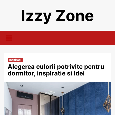
Skip
Izzy Zone
to
content
Primary
Menu
Inspiratii
Alegerea culorii potrivite pentru
dormitor, inspiratie si idei