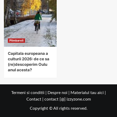
Plimbareli
Capitala europeana a
culturii 2026: de ce sa
(re)descoperim Oulu
anul acesta?
Termeni si conditii
|
Despre noi
|
Materialul tau aici
|
Contact
| contact [@] izzyzone.com
Copyright © All rights reserved.