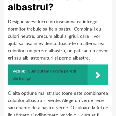
albastrul?
Desigur, acest lucru nu inseamna ca intregul
dormitor trebuie sa fie albastru. Combina-l cu
culori neutre, precum albul si griul, care il vor
ajuta sa iasa in evidenta. Joaca-te cu alternarea
culorilor: un perete albastru, un pat sau un covor
gri sau alb, asternuturi si perne albastre.
Vezi si:
Cum putem decora peretii
din living?
O alta optiune mai stralucitoare este combinarea
culorilor albastru si verde. Alege un verde rece
sau nuante de albastru-verde. O culoare la fel de
linistitoare si odihnitoare, verdele – cum ar fi