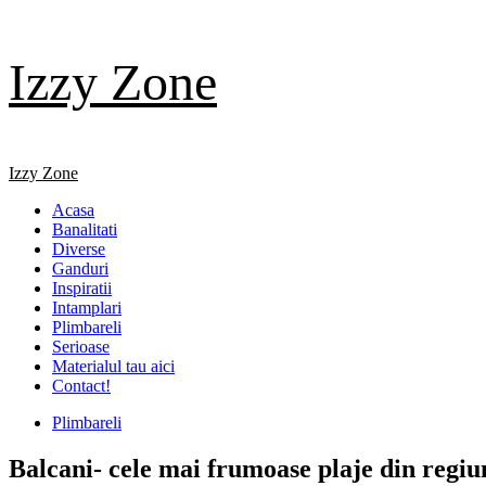
Skip
Izzy Zone
to
content
Primary
Izzy Zone
Menu
Acasa
Banalitati
Diverse
Ganduri
Inspiratii
Intamplari
Plimbareli
Serioase
Materialul tau aici
Contact!
Plimbareli
Balcani- cele mai frumoase plaje din regiu