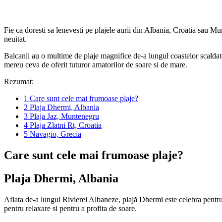
Fie ca doresti sa lenevesti pe plajele aurii din Albania, Croatia sau M
neuitat.
Balcanii au o multime de plaje magnifice de-a lungul coastelor scaldate 
mereu ceva de oferit tuturor amatorilor de soare si de mare.
Rezumat:
1
Care sunt cele mai frumoase plaje?
2
Plaja Dhermi, Albania
3
Plaja Jaz, Muntenegru
4
Plaja Zlatni Rt, Croatia
5
Navagio, Grecia
Care sunt cele mai frumoase plaje?
Plaja Dhermi, Albania
Aflata de-a lungul Rivierei Albaneze, plajă Dhermi este celebra pentru 
pentru relaxare si pentru a profita de soare.