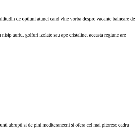
 multitudin de optiuni atunci cand vine vorba despre vacante balneare de
isip auriu, golfuri izolate sau ape cristaline, aceasta regiune are
nti abrupti si de pini mediteraneeni si ofera cel mai pitoresc cadru