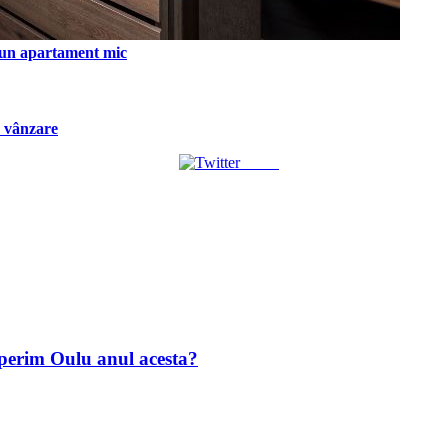
tr-un apartament mic
a vânzare
Tweet
operim Oulu anul acesta?