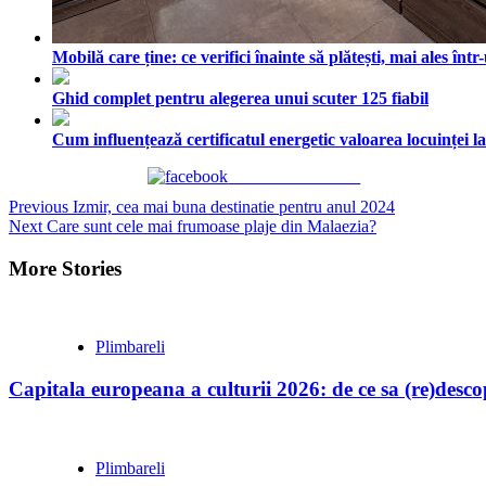
Mobilă care ține: ce verifici înainte să plătești, mai ales în
Ghid complet pentru alegerea unui scuter 125 fiabil
Cum influențează certificatul energetic valoarea locuinței l
Share on Facebook
Continue
Previous
Izmir, cea mai buna destinatie pentru anul 2024
Next
Care sunt cele mai frumoase plaje din Malaezia?
Reading
More Stories
Plimbareli
Capitala europeana a culturii 2026: de ce sa (re)desc
Plimbareli