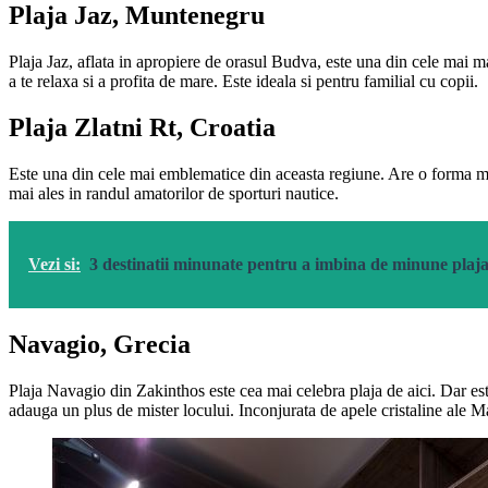
Plaja Jaz, Muntenegru
Plaja Jaz, aflata in apropiere de orasul Budva, este una din cele mai ma
a te relaxa si a profita de mare. Este ideala si pentru familial cu copii.
Plaja Zlatni Rt, Croatia
Este una din cele mai emblematice din aceasta regiune. Are o forma mai
mai ales in randul amatorilor de sporturi nautice.
Vezi si:
3 destinatii minunate pentru a imbina de minune plaja
Navagio, Grecia
Plaja Navagio din Zakinthos este cea mai celebra plaja de aici. Dar este
adauga un plus de mister locului. Inconjurata de apele cristaline ale Ma