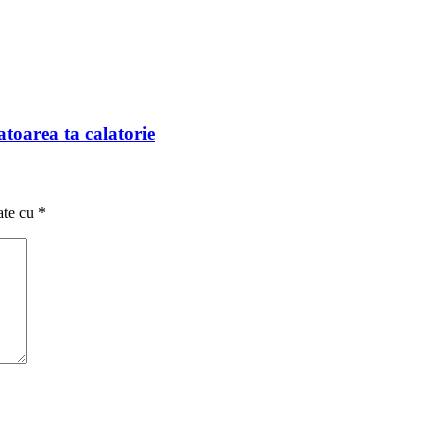
toarea ta calatorie
ate cu
*