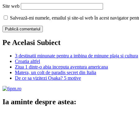
Site web
Salvează-mi numele, emailul și site-ul web în acest navigator pent
Pe Acelasi Subiect
3 destinatii minunate pentru a imbina de minune plaja si cultura
Croatia altfel
Ziua 1 dintr-o abia inceputa aventura americana
Matera, un colt de paradis secret din Italia
De ce sa vizitezi Osaka? 5 motive
Ia aminte despre astea: