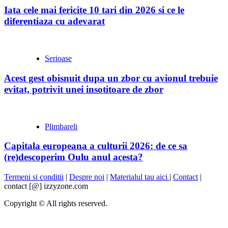
Iata cele mai fericite 10 tari din 2026 si ce le
diferentiaza cu adevarat
Serioase
Acest gest obisnuit dupa un zbor cu avionul trebuie
evitat, potrivit unei insotitoare de zbor
Plimbareli
Capitala europeana a culturii 2026: de ce sa
(re)descoperim Oulu anul acesta?
Termeni si conditii
|
Despre noi
|
Materialul tau aici
|
Contact
|
contact [@] izzyzone.com
Copyright © All rights reserved.