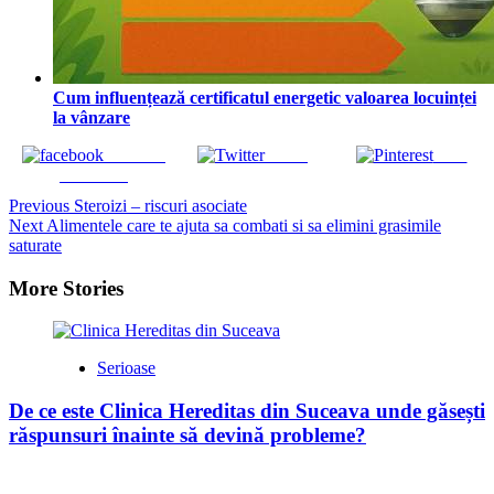
Cum influențează certificatul energetic valoarea locuinței
la vânzare
Share on
Tweet
Save
Facebook
Continue
Previous
Steroizi – riscuri asociate
Next
Alimentele care te ajuta sa combati si sa elimini grasimile
Reading
saturate
More Stories
Serioase
De ce este Clinica Hereditas din Suceava unde găsești
răspunsuri înainte să devină probleme?