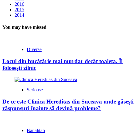
2016
2015
2014
You may have missed
Diverse
Locul din bucătărie mai murdar decât toaleta. Îl
folosești zilnic
Serioase
De ce este Clinica Hereditas din Suceava unde găsești
răspunsuri înainte să devină probleme?
Banalitati