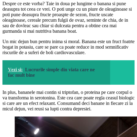
Despre ce este vorba? Taie in doua pe lungime o banana si pune
deasupra tot ceea ce vrei. O poti unge cu un piure de oleaginoase si
poti pune deasupra fructe proaspte de sezon, fructe uscate
oleaginoase, cereale precum fulgii de ovaz, seminte de chia, de in
sau de dovleac sau chiar si dulceata pentru a obtine cea mai
gurmanda si mai nutritiva banana boat.
Un mic dejun bun pentru inima si moral. Banana este un fruct foatrte
bogat in potasiu, care se pare ca poate reduce in mod semnificativ
riscurile de a suferi de boli cardiovasculare.
Vezi si:
Lucrurile simple din viata care ne
fac mult bine
In plus, bananele mai contin si triptofan, o proteina pe care corpul o
va transforma in serotonina. Este cea care poate regla ceasul biologic
si care are un efect relaxant. Consumand deci banane in fiecare zi la
micul dejun, vei reusi sa lupti contra depresiei.