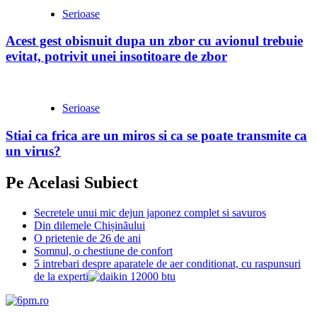
Serioase
Acest gest obisnuit dupa un zbor cu avionul trebuie
evitat, potrivit unei insotitoare de zbor
Serioase
Stiai ca frica are un miros si ca se poate transmite ca
un virus?
Pe Acelasi Subiect
Secretele unui mic dejun japonez complet si savuros
Din dilemele Chișinãului
O prietenie de 26 de ani
Somnul, o chestiune de confort
5 intrebari despre aparatele de aer conditionat, cu raspunsuri
de la experti