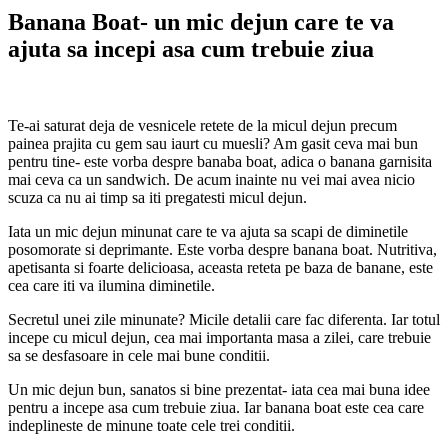
Banana Boat- un mic dejun care te va
ajuta sa incepi asa cum trebuie ziua
Te-ai saturat deja de vesnicele retete de la micul dejun precum
painea prajita cu gem sau iaurt cu muesli? Am gasit ceva mai bun
pentru tine- este vorba despre banaba boat, adica o banana garnisita
mai ceva ca un sandwich. De acum inainte nu vei mai avea nicio
scuza ca nu ai timp sa iti pregatesti micul dejun.
Iata un mic dejun minunat care te va ajuta sa scapi de diminetile
posomorate si deprimante. Este vorba despre banana boat. Nutritiva,
apetisanta si foarte delicioasa, aceasta reteta pe baza de banane, este
cea care iti va ilumina diminetile.
Secretul unei zile minunate? Micile detalii care fac diferenta. Iar totul
incepe cu micul dejun, cea mai importanta masa a zilei, care trebuie
sa se desfasoare in cele mai bune conditii.
Un mic dejun bun, sanatos si bine prezentat- iata cea mai buna idee
pentru a incepe asa cum trebuie ziua. Iar banana boat este cea care
indeplineste de minune toate cele trei conditii.