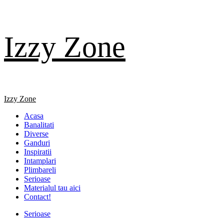
Skip
Izzy Zone
to
content
Primary
Izzy Zone
Menu
Acasa
Banalitati
Diverse
Ganduri
Inspiratii
Intamplari
Plimbareli
Serioase
Materialul tau aici
Contact!
Serioase