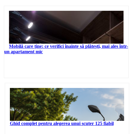
Mobilă care ține: ce verifici înainte să plătești, mai ales într-
un apartament mic
Ghid complet pentru alegerea unui scuter 125 fiabil