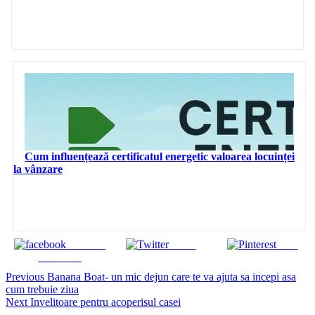
Cum influențează certificatul energetic valoarea locuinței
la vânzare
Share on
Tweet
Save
Facebook
Continue
Previous
Banana Boat- un mic dejun care te va ajuta sa incepi asa
cum trebuie ziua
Reading
Next
Invelitoare pentru acoperisul casei