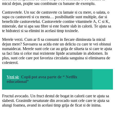
micul dejun, prajite sau combinate cu banane de exemplu.
Castravetele. Un suc de castravete cu lamaie si cu mere, o salata, o
supa cu castraveti si cu menta… posibilitatile sunt multiple, dar si
beneficiile castravetelui. Castravetele contine vitaminele A, C si K,
minerale, dar si apa sau fibre si este foarte slab in calorii. Te ajuta sa
te hidratezi si sa elimini in acelasi timp toxinele.
Merele verzi. Cum ar fi sa consumi in fiecare dimineata la micul
dejun mere? Savoarea sa acida este un deliciu cu care te vei obisnui
numaidecat. Merele sunt cele car au grija de silueta ta si care te ajuta
sa faci fata si celor mai rezistente lipide acumulate in abdomen. In
plus, sunt cele care pot favoriza circulatia sanguina si eliminarea de
colesterol.
Vezi si:
Copii pot avea parte de “ Netflix
educational”
Fructul avocado. Un fruct destul de bogat in calorii care te ajuta sa
slabesti. Grasimile nesaturate din avocado sunt cele care te ajuta sa
alungi foamea, avand in acelasi timp grija de ficat si de inima.