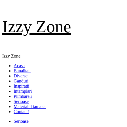
Skip
Izzy Zone
to
content
Primary
Izzy Zone
Menu
Acasa
Banalitati
Diverse
Ganduri
Inspiratii
Intamplari
Plimbareli
Serioase
Materialul tau aici
Contact!
Serioase