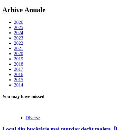
Arhive Anuale
2026
2025
2024
2023
2022
2021
2020
2019
2018
2017
2016
2015
2014
You may have missed
Diverse
Locul din bucătărie mai murdar decât toaleta. Îl