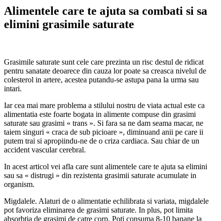
Alimentele care te ajuta sa combati si sa
elimini grasimile saturate
Grasimile saturate sunt cele care prezinta un risc destul de ridicat
pentru sanatate deoarece din cauza lor poate sa creasca nivelul de
colesterol in artere, acestea putandu-se astupa pana la urma sau
intari.
Iar cea mai mare problema a stilului nostru de viata actual este ca
alimentatia este foarte bogata in alimente compuse din grasimi
saturate sau grasimi « trans ». Si fara sa ne dam seama macar, ne
taiem singuri « craca de sub picioare », diminuand anii pe care ii
putem trai si apropiindu-ne de o criza cardiaca. Sau chiar de un
accident vascular cerebral.
In acest articol vei afla care sunt alimentele care te ajuta sa elimini
sau sa « distrugi » din rezistenta grasimii saturate acumulate in
organism.
Migdalele. Alaturi de o alimentatie echilibrata si variata, migdalele
pot favoriza eliminarea de grasimi saturate. In plus, pot limita
absorbtia de grasimi de catre corp. Poti consuma 8-10 banane la