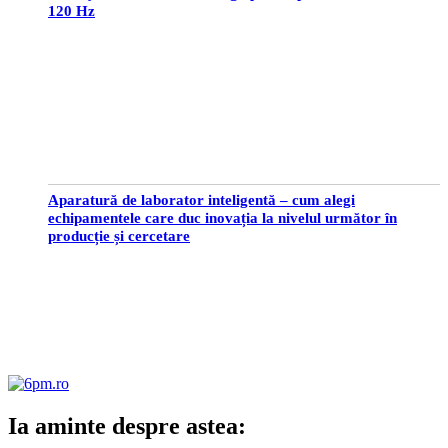
120 Hz
Aparatură de laborator inteligentă – cum alegi
echipamentele care duc inovația la nivelul următor în
producție și cercetare
Ia aminte despre astea: