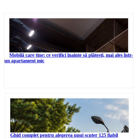
Mobilă care ține: ce verifici înainte să plătești, mai ales într-
un apartament mic
Ghid complet pentru alegerea unui scuter 125 fiabil