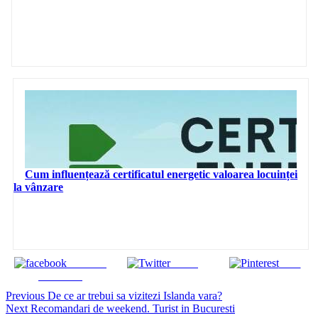
Cum influențează certificatul energetic valoarea locuinței
la vânzare
Share on
Tweet
Save
Facebook
Continue
Previous
De ce ar trebui sa vizitezi Islanda vara?
Next
Recomandari de weekend. Turist in Bucuresti
Reading