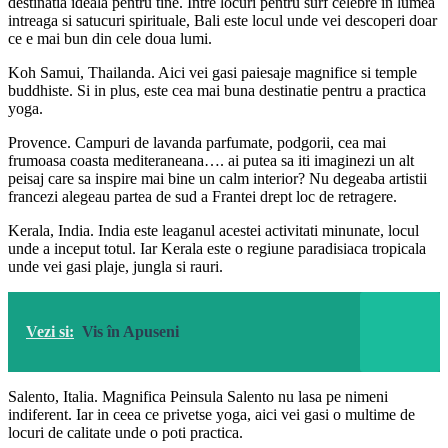
destinatia ideala pentru tine. Intre locuri pentru surf celebre in lumea
intreaga si satucuri spirituale, Bali este locul unde vei descoperi doar
ce e mai bun din cele doua lumi.
Koh Samui, Thailanda. Aici vei gasi paiesaje magnifice si temple
buddhiste. Si in plus, este cea mai buna destinatie pentru a practica
yoga.
Provence. Campuri de lavanda parfumate, podgorii, cea mai
frumoasa coasta mediteraneana…. ai putea sa iti imaginezi un alt
peisaj care sa inspire mai bine un calm interior? Nu degeaba artistii
francezi alegeau partea de sud a Frantei drept loc de retragere.
Kerala, India. India este leaganul acestei activitati minunate, locul
unde a inceput totul. Iar Kerala este o regiune paradisiaca tropicala
unde vei gasi plaje, jungla si rauri.
Vezi si:
Vis în Apuseni
Salento, Italia. Magnifica Peinsula Salento nu lasa pe nimeni
indiferent. Iar in ceea ce privetse yoga, aici vei gasi o multime de
locuri de calitate unde o poti practica.