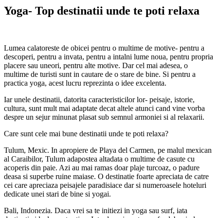
Yoga- Top destinatii unde te poti relaxa
Lumea calatoreste de obicei pentru o multime de motive- pentru a
descoperi, pentru a invata, pentru a intalni lume noua, pentru propria
placere sau uneori, pentru alte motive. Dar cel mai adesea, o
multime de turisti sunt in cautare de o stare de bine. Si pentru a
practica yoga, acest lucru reprezinta o idee excelenta.
Iar unele destinatii, datorita caracteristicilor lor- peisaje, istorie,
cultura, sunt mult mai adaptate decat altele atunci cand vine vorba
despre un sejur minunat plasat sub semnul armoniei si al relaxarii.
Care sunt cele mai bune destinatii unde te poti relaxa?
Tulum, Mexic. In apropiere de Playa del Carmen, pe malul mexican
al Caraibilor, Tulum adapostea altadata o multime de casute cu
acoperis din paie. Azi au mai ramas doar plaje turcoaz, o padure
deasa si superbe ruine maiase. O destinatie foarte apreciata de catre
cei care apreciaza peisajele paradisiace dar si numeroasele hoteluri
dedicate unei stari de bine si yogai.
Bali, Indonezia. Daca vrei sa te initiezi in yoga sau surf, iata