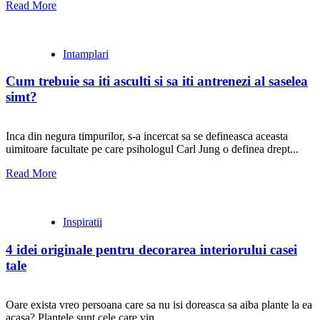
Read More
Intamplari
Cum trebuie sa iti asculti si sa iti antrenezi al saselea
simt?
Inca din negura timpurilor, s-a incercat sa se defineasca aceasta
uimitoare facultate pe care psihologul Carl Jung o definea drept...
Read More
Inspiratii
4 idei originale pentru decorarea interiorului casei
tale
Oare exista vreo persoana care sa nu isi doreasca sa aiba plante la ea
acasa? Plantele sunt cele care vin...