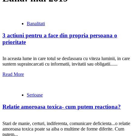
Banalitati
3 actiuni pentru a face din propria persoana o
prioritate
In aceasta lume in care totul se desfasoara cu viteza luminii, in care
suntem supraincarcati cu informatii, invitatii sau obligatii......
Read More
Serioase
Relatie amoroasa toxica- cum putem reactiona?
Stari de manie, certuri, indiferenta, comunicare deficienta...o relatie
amoroasa toxica poate sa aiba o multime de forme diferite. Cum
putem...