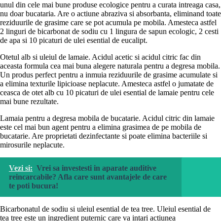
unul din cele mai bune produse ecologice pentru a curata intreaga casa,
nu doar bucataria. Are o actiune abraziva si absorbanta, eliminand toate
reziduurile de grasime care se pot acumula pe mobila. Amesteca astfel
2 linguri de bicarbonat de sodiu cu 1 lingura de sapun ecologic, 2 cesti
de apa si 10 picaturi de ulei esential de eucalipt.
Otetul alb si uleiul de lamaie. Acidul acetic si acidul citric fac din
aceasta formula cea mai buna alegere naturala pentru a degresa mobila.
Un produs perfect pentru a inmuia reziduurile de grasime acumulate si
a elimina texturile lipicioase neplacute. Amesteca astfel o jumatate de
ceasca de otet alb cu 10 picaturi de ulei esential de lamaie pentru cele
mai bune rezultate.
Lamaia pentru a degresa mobila de bucatarie. Acidul citric din lamaie
este cel mai bun agent pentru a elimina grasimea de pe mobila de
bucatarie. Are proprietati dezinfectante si poate elimina bacteriile si
mirosurile neplacute.
Vezi si:
Vrei sa investesti in aparate auditive
reincarcabile? Afla care sunt avantajele de care
te poti bucura!
Bicarbonatul de sodiu si uleiul esential de tea tree. Uleiul esential de
tea tree este un ingredient puternic care va intari actiunea