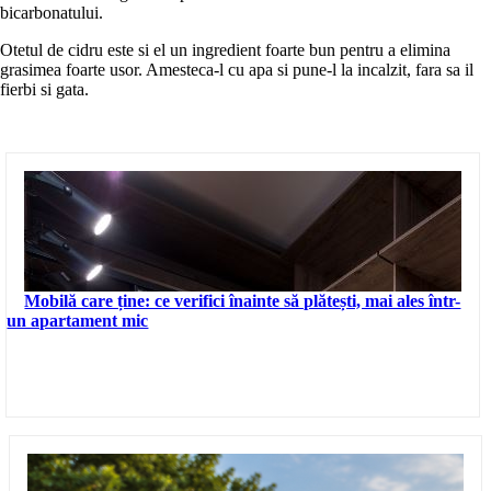
bicarbonatului.
Otetul de cidru este si el un ingredient foarte bun pentru a elimina
grasimea foarte usor. Amesteca-l cu apa si pune-l la incalzit, fara sa il
fierbi si gata.
Mobilă care ține: ce verifici înainte să plătești, mai ales într-
un apartament mic