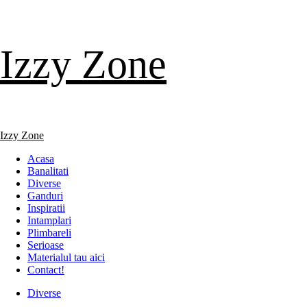
Skip
Izzy Zone
to
content
Primary
Izzy Zone
Menu
Acasa
Banalitati
Diverse
Ganduri
Inspiratii
Intamplari
Plimbareli
Serioase
Materialul tau aici
Contact!
Diverse