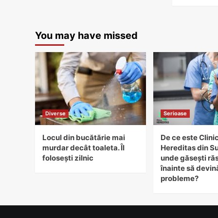
You may have missed
Diverse
Serioase
Locul din bucătărie mai
De ce este Clini
murdar decât toaleta. Îl
Hereditas din S
folosești zilnic
unde găsești ră
înainte să devin
probleme?