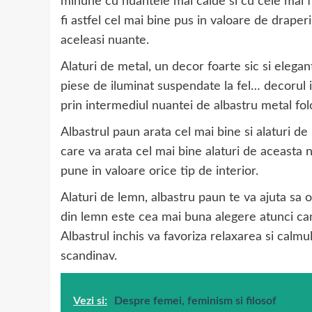
minune cu nuantele mai calde si cu cele mai 
fi astfel cel mai bine pus in valoare de draper
aceleasi nuante.
Alaturi de metal, un decor foarte sic si elega
piese de iluminat suspendate la fel… decorul in
prin intermediul nuantei de albastru metal fol
Albastrul paun arata cel mai bine si alaturi de
care va arata cel mai bine alaturi de aceasta 
pune in valoare orice tip de interior.
Alaturi de lemn, albastru paun te va ajuta sa 
din lemn este cea mai buna alegere atunci can
Albastrul inchis va favoriza relaxarea si calmul
scandinav.
Vezi si:
Despre femei, feminism si filosof