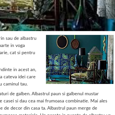
rin sau de albastru
oarte in voga
rie, cat si pentru
ndinte in acest an,
ta cateva idei care
ru caminul tau.
aturi de galben. Albastrul paun si galbenul mustar
le casei si dau cea mai frumoasa combinatie. Mai ales
le de decor din casa ta. Albastrul paun merge de