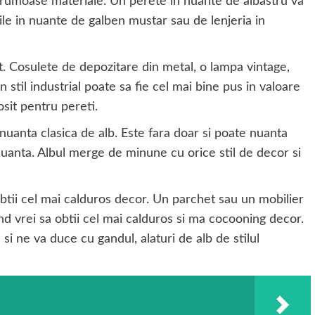
frumoase materiale. Un perete in nuante de albastru va
iile in nuante de galben mustar sau de lenjeria in
nt. Cosulete de depozitare din metal, o lampa vintage,
 stil industrial poate sa fie cel mai bine pus in valoare
osit pentru pereti.
 nuanta clasica de alb. Este fara doar si poate nuanta
nuanta. Albul merge de minune cu orice stil de decor si
obtii cel mai calduros decor. Un parchet sau un mobilier
d vrei sa obtii cel mai calduros si ma cocooning decor.
 si ne va duce cu gandul, alaturi de alb de stilul