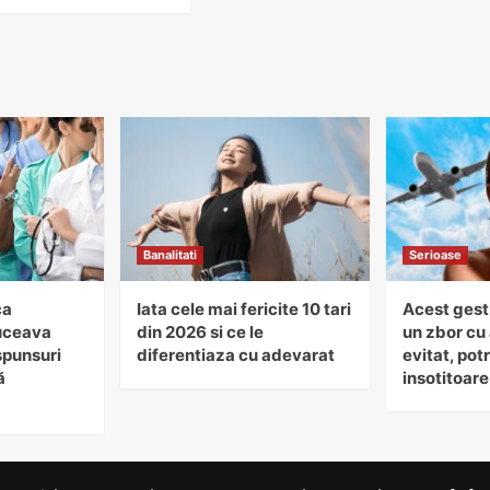
Banalitati
Serioase
ca
Iata cele mai fericite 10 tari
Acest gest
uceava
din 2026 si ce le
un zbor cu 
spunsuri
diferentiaza cu adevarat
evitat, potr
ă
insotitoare