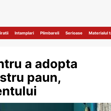
iratii
Intamplari
Plimbareli
Serioase
Materialul t
ntru a adopta
stru paun,
ntului