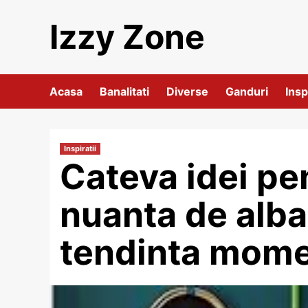
Skip
Izzy Zone
to
content
Acasa
Banalitati
Diverse
Ganduri
Insp
Inspiratii
Cateva idei pe
nuanta de alba
tendinta mome