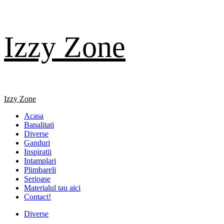
Skip
Izzy Zone
to
content
Primary
Izzy Zone
Menu
Acasa
Banalitati
Diverse
Ganduri
Inspiratii
Intamplari
Plimbareli
Serioase
Materialul tau aici
Contact!
Diverse