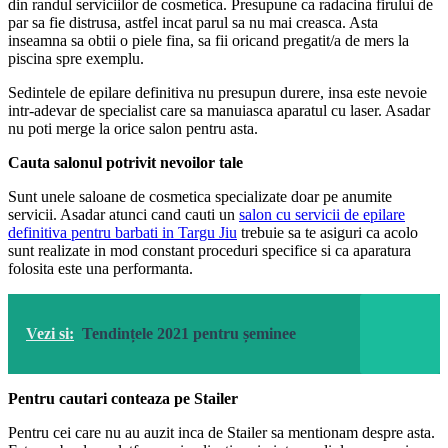
din randul serviciilor de cosmetica. Presupune ca radacina firului de
par sa fie distrusa, astfel incat parul sa nu mai creasca. Asta
inseamna sa obtii o piele fina, sa fii oricand pregatit/a de mers la
piscina spre exemplu.
Sedintele de epilare definitiva nu presupun durere, insa este nevoie
intr-adevar de specialist care sa manuiasca aparatul cu laser. Asadar
nu poti merge la orice salon pentru asta.
Cauta salonul potrivit nevoilor tale
Sunt unele saloane de cosmetica specializate doar pe anumite
servicii. Asadar atunci cand cauti un
salon cu servicii de epilare
definitiva pentru barbati in Targu Jiu
trebuie sa te asiguri ca acolo
sunt realizate in mod constant proceduri specifice si ca aparatura
folosita este una performanta.
Vezi si:
Tendințele 2021 pentru șeminee
Pentru cautari conteaza pe Stailer
Pentru cei care nu au auzit inca de Stailer sa mentionam despre asta.