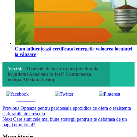
Cum influențează certificatul energetic valoarea locuinței
la vânzare
Vezi si:
Ai nevoie de usa de garaj sectionala
in judetul Arad sau in Iasi? Contacteaza
echipa Alexiana Group
Share on
Tweet
Save
Facebook
Continue
Previous
Opteaza pentru pardoseala epoxidica ce ofera o rezistenta
si durabilitate crescuta
Reading
Next
Care sunt cele mai bune strategii pentru a te debarasa de un
bagaj emotional?
More Stories