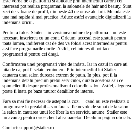
Este vorba de o platforma si aplicatie prin intermediul carora cei
interesati pot realiza programari la saloanele de hair and beauty. Sunt
zeci de saloane de profil, din peste 40 de orase ale tarii. Metoda este
una mai rapida si mai practica. Aduce astfel avantajele digitalizarii la
indemana oricui.
Pentru a folosi Stailer – in versiunea online de platforma – nu este
necesara inscrierea cu un cont. Oricum, accesul este gratuit pentru
toata lumea, indiferent cat de des va folosi acest intermediar pentru
a-si face programarile dorite. Astfel, cei interesati pot face
programari si pentru cei dragi.
Confirmarea unei programari vine de indata. Iar in cazul in care ati
uita de ea, pot fi setate remindere. Prin intermediul lui Stailer
cautarea unui salon dureaza extrem de putin. In plus, pot fi la
indemana detalii precum pretul serviciilor, durata acestora sau ce
spun clientii despre profesionalismul celor din salon. Astfel, alegerea
poate fi luata pe baza tuturor detaliilor de interes.
Fara sa mai fie necesar de asteptat la cozi – cand nu este realizata o
programare in prealabil – sau fara sa fie nevoie de sunat de la salon
la salon in cautarea unui loc liber la un serviciu anume, Stailer este
un avantaj pentru orice client al saloanelor. Detalii in pagina oficiala.
Contact: support@stailer.ro