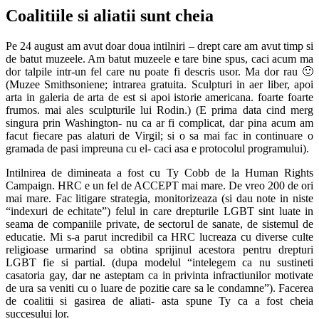
Coalitiile si aliatii sunt cheia
Pe 24 august am avut doar doua intilniri – drept care am avut timp si
de batut muzeele. Am batut muzeele e tare bine spus, caci acum ma
dor talpile intr-un fel care nu poate fi descris usor. Ma dor rau 🙂
(Muzee Smithsoniene; intrarea gratuita. Sculpturi in aer liber, apoi
arta in galeria de arta de est si apoi istorie americana. foarte foarte
frumos. mai ales sculpturile lui Rodin.) (E prima data cind merg
singura prin Washington- nu ca ar fi complicat, dar pina acum am
facut fiecare pas alaturi de Virgil; si o sa mai fac in continuare o
gramada de pasi impreuna cu el- caci asa e protocolul programului).
Intilnirea de dimineata a fost cu Ty Cobb de la Human Rights
Campaign. HRC e un fel de ACCEPT mai mare. De vreo 200 de ori
mai mare. Fac litigare strategia, monitorizeaza (si dau note in niste
“indexuri de echitate”) felul in care drepturile LGBT sint luate in
seama de companiile private, de sectorul de sanate, de sistemul de
educatie. Mi s-a parut incredibil ca HRC lucreaza cu diverse culte
religioase urmarind sa obtina sprijinul acestora pentru drepturi
LGBT fie si partial. (dupa modelul “intelegem ca nu sustineti
casatoria gay, dar ne asteptam ca in privinta infractiunilor motivate
de ura sa veniti cu o luare de pozitie care sa le condamne”). Facerea
de coalitii si gasirea de aliati- asta spune Ty ca a fost cheia
succesului lor.