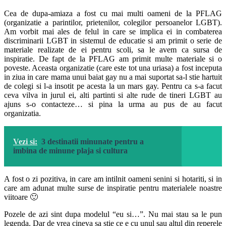
Cea de dupa-amiaza a fost cu mai multi oameni de la PFLAG
(organizatie a parintilor, prietenilor, colegilor persoanelor LGBT).
Am vorbit mai ales de felul in care se implica ei in combaterea
discriminarii LGBT in sistemul de educatie si am primit o serie de
materiale realizate de ei pentru scoli, sa le avem ca sursa de
inspiratie. De fapt de la PFLAG am primit multe materiale si o
poveste. Aceasta organizatie (care este tot una uriasa) a fost inceputa
in ziua in care mama unui baiat gay nu a mai suportat sa-l stie hartuit
de colegi si l-a insotit pe acesta la un mars gay. Pentru ca s-a facut
ceva vilva in jurul ei, alti partinti si alte rude de tineri LGBT au
ajuns s-o contacteze… si pina la urma au pus de au facut
organizatia.
Vezi si:
3 destinatii minunate pentru a
imbina de minune plaja si cultura
A fost o zi pozitiva, in care am intilnit oameni senini si hotariti, si in
care am adunat multe surse de inspiratie pentru materialele noastre
viitoare 🙂
Pozele de azi sint dupa modelul “eu si…”. Nu mai stau sa le pun
legenda. Dar de vrea cineva sa stie ce e cu unul sau altul din reperele