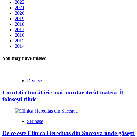
2022
2021
2020
2019
2018
2017
2016
2015
2014
You may have missed
Diverse
Locul din bucătărie mai murdar decât toaleta. Îl
folosești zilnic
Serioase
De ce este Clinica Hereditas din Suceava unde găsești