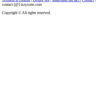
Termeni si conditii
|
Despre noi
|
Materialul tau aici
|
Contact
|
contact [@] izzyzone.com
Copyright © All rights reserved.