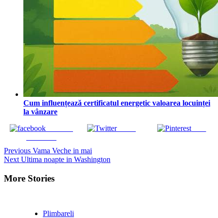
Cum influențează certificatul energetic valoarea locuinței
la vânzare
Share on
Tweet
Save
Facebook
Continue
Previous
Vama Veche in mai
Next
Ultima noapte in Washington
Reading
More Stories
Plimbareli