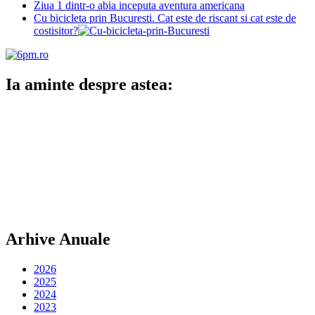
Ziua 1 dintr-o abia inceputa aventura americana
Cu bicicleta prin Bucuresti. Cat este de riscant si cat este de
costisitor?
Ia aminte despre astea:
Arhive Anuale
2026
2025
2024
2023