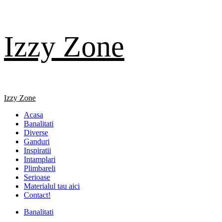
Skip
Izzy Zone
to
content
Primary
Izzy Zone
Menu
Acasa
Banalitati
Diverse
Ganduri
Inspiratii
Intamplari
Plimbareli
Serioase
Materialul tau aici
Contact!
Banalitati