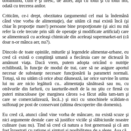
dobândind, cum e şi firesc, de altfel, alţii cu totul şi cu totul noi,
odată cu trecerea anilor.
Criticăm, ce-i drept, obezitatea (argumentul cel mai la îndemână
când vine vorba de alimentaţie), dar uităm că mai există încă (şi
chiar în proporţie mare!) persoane bine proporţionate (şi aici nu mă
refer la cele trecute prin săli de operaţie şi modificate artificial) care
se alimentează cu aceleaşi chimicale din aceleaşi supermarket-uri (că
doar n-or mânca aer, nu?).
Dincolo de toate opiniile, miturile şi legendele alimentar-urbane, eu
cred că există o conştiinţă umană a fiecăruia care ne dictează în
amănunt viaţa. Dacă vrem, putem adopta oricând o nutriţie
echilibrată, în funcţie de modul de trai, care să ne asigure aportul
necesar de substanţe necesare funcţionării la parametri normali.
Totuşi, să nu uităm că orice abuz dăunează, iar orice survine în urma
lui nu are nicio legătură cu.. alimentaţia sănătoasă sau nu, cu
otrăvurile din farfurii, cu iaurturile-moft de la nu ştiu ce firmă cu
puteri miraculoase (pe marginea cărora s-a făcut atâta tam-tam şi
care se comercializează, încă..) şi nici cu smochinele scăldate-n
sulfonaţi pe post de conservant (ultima descoperire din domeniu).
Eu cred că, atunci când vine vorba de mâncare, nu există scuze şi
nici argumente destule care să justifice viciile şi slăbiciunile noastre
culinare (sau nu). Tind să cred că natura a fost generoasă şi că am
fost înzestraţi cu raţiune şi simţuri şi posibilitatea de a alege. Aşa că..