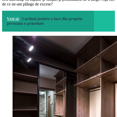
de ce ne-am plânge de excese?
Vezi si:
3 actiuni pentru a face din propria
persoana o prioritate