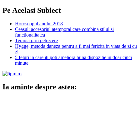
Pe Acelasi Subiect
Horoscopul anului 2018
Ceasul: accesoriul atemporal care combina stilul si
functionalitatea
Terapia prin petrecere
Hygge, metoda daneza pentru a fi mai fericita in viata de zi cu
zi
5 feluri in care iti poti ameliora buna dispozitie in doar cinci
minute
Ia aminte despre astea: