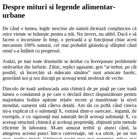
Despre mituri si legende alimentar-
urbane
De când e lumea, legile nescrise ale naturii dictează conştiincios că
orice vietate se hrăneşte pentru a trăi. Nu invers, nu altfel. Dacă e să
facem o incursiune în timp, o perioadă a şi funcţionat chiar acest
mecanism 100% natural, cel mai probabil găsindu-şi sfârşitul când
omul s-a întâlnit cu progresul.
Astăzi, pe mai toate drumurile se dezbat cu înverşunare problemele
otrăvurilor din farfurie. Zilnic, replici agasante, gen “ar trebui, pe cât
posibil, să încercăm să mâncam sănătos” sunt aruncate haotic,
generând noi şi noi discuţii pe aceeaşi temă neobosit de veche.
Dincolo de toată ambuscada asta chimică de pe piaţă pe care toată
lumea o condamnă şi pe care o declară direct răspunzătoare pentru
majoritatea bolilor apărute relativ recent şi manifestate la nivel
mondial, oamenii uită câteva detalii. Am râs cu poftă când cineva
mi-a explicat că o substanţă X, extrasă dintr-o oarecare.. legumă, de
exemplu, e cu siguranţă mai naturală decât aceeaşi substanţă X, cu
aceeaşi structură chimică şi aceleaşi proprietăţi, obţinută prin metode
eficiente în laborator. M-am amuzat teribil şi atunci când, la
atingerea acestui punct într-o conversaţie, mi s-a oferit, pe un ton
grav, replica tipică: “strămoşii noştri erau mai puternici, trăiau mai