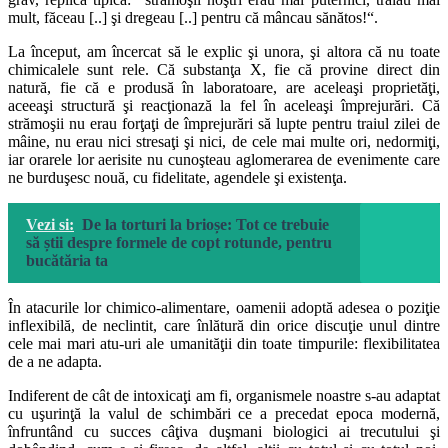
mult, făceau [..] şi dregeau [..] pentru că mâncau sănătos!“.
La început, am încercat să le explic şi unora, şi altora că nu toate
chimicalele sunt rele. Că substanţa X, fie că provine direct din
natură, fie că e produsă în laboratoare, are aceleaşi proprietăţi,
aceeaşi structură şi reacţionază la fel în aceleaşi împrejurări. Că
strămoşii nu erau forţaţi de împrejurări să lupte pentru traiul zilei de
mâine, nu erau nici stresaţi şi nici, de cele mai multe ori, nedormiţi,
iar orarele lor aerisite nu cunoşteau aglomerarea de evenimente care
ne burduşesc nouă, cu fidelitate, agendele şi existenţa.
Vezi si:
De la torturi la brioșe: Tot ce trebuie
să știi despre formele de copt rotunde, pentru
bucătăria ta
În atacurile lor chimico-alimentare, oamenii adoptă adesea o poziţie
inflexibilă, de neclintit, care înlătură din orice discuţie unul dintre
cele mai mari atu-uri ale umanităţii din toate timpurile: flexibilitatea
de a ne adapta.
Indiferent de cât de intoxicaţi am fi, organismele noastre s-au adaptat
cu uşurinţă la valul de schimbări ce a precedat epoca modernă,
înfruntând cu succes câţiva duşmani biologici ai trecutului şi