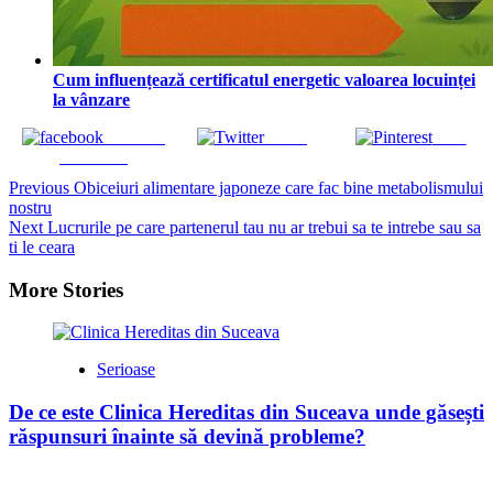
Cum influențează certificatul energetic valoarea locuinței
la vânzare
Share on
Tweet
Save
Facebook
Continue
Previous
Obiceiuri alimentare japoneze care fac bine metabolismului
nostru
Reading
Next
Lucrurile pe care partenerul tau nu ar trebui sa te intrebe sau sa
ti le ceara
More Stories
Serioase
De ce este Clinica Hereditas din Suceava unde găsești
răspunsuri înainte să devină probleme?