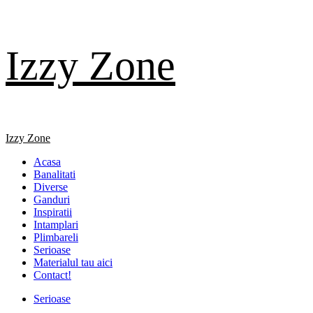
Skip
Izzy Zone
to
content
Primary
Izzy Zone
Menu
Acasa
Banalitati
Diverse
Ganduri
Inspiratii
Intamplari
Plimbareli
Serioase
Materialul tau aici
Contact!
Serioase