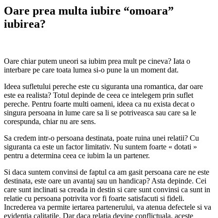
Oare prea multa iubire “omoara”
iubirea?
Oare chiar putem uneori sa iubim prea mult pe cineva? Iata o
interbare pe care toata lumea si-o pune la un moment dat.
Ideea sufletului pereche este cu siguranta una romantica, dar oare
este ea realista? Totul depinde de ceea ce intelegem prin suflet
pereche. Pentru foarte multi oameni, ideea ca nu exista decat o
singura persoana in lume care sa li se potriveasca sau care sa le
corespunda, chiar nu are sens.
Sa credem intr-o persoana destinata, poate ruina unei relatii? Cu
siguranta ca este un factor limitativ. Nu suntem foarte « dotati »
pentru a determina ceea ce iubim la un partener.
Si daca suntem convinsi de faptul ca am gasit persoana care ne este
destinata, este oare un avantaj sau un handicap? Asta depinde. Cei
care sunt inclinati sa creada in destin si care sunt convinsi ca sunt in
relatie cu persoana potrivita vor fi foarte satisfacuti si fideli.
Increderea va permite iertarea partenerului, va atenua defectele si va
evidentia calitatile. Dar daca relatia devine conflictuala, aceste