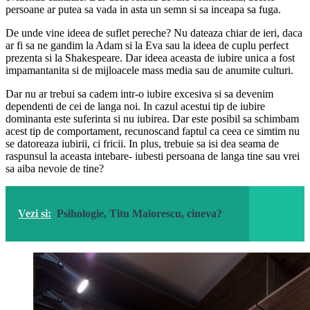
persoane ar putea sa vada in asta un semn si sa inceapa sa fuga.
De unde vine ideea de suflet pereche? Nu dateaza chiar de ieri, daca
ar fi sa ne gandim la Adam si la Eva sau la ideea de cuplu perfect
prezenta si la Shakespeare. Dar ideea aceasta de iubire unica a fost
impamantanita si de mijloacele mass media sau de anumite culturi.
Dar nu ar trebui sa cadem intr-o iubire excesiva si sa devenim
dependenti de cei de langa noi. In cazul acestui tip de iubire
dominanta este suferinta si nu iubirea. Dar este posibil sa schimbam
acest tip de comportament, recunoscand faptul ca ceea ce simtim nu
se datoreaza iubirii, ci fricii. In plus, trebuie sa isi dea seama de
raspunsul la aceasta intebare- iubesti persoana de langa tine sau vrei
sa aiba nevoie de tine?
Vezi si:
Psihologie, Titu Maiorescu, cineva?