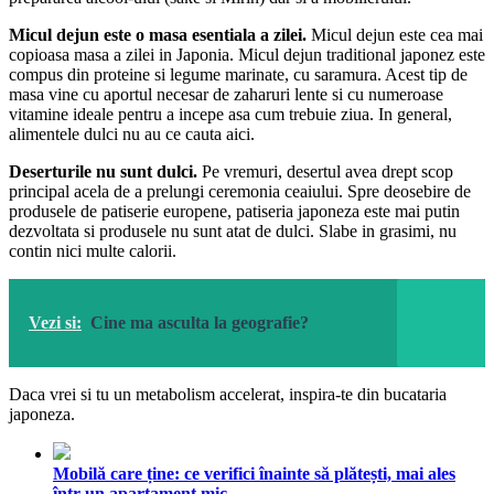
Micul dejun este o masa esentiala a zilei.
Micul dejun este cea mai
copioasa masa a zilei in Japonia. Micul dejun traditional japonez este
compus din proteine si legume marinate, cu saramura. Acest tip de
masa vine cu aportul necesar de zaharuri lente si cu numeroase
vitamine ideale pentru a incepe asa cum trebuie ziua. In general,
alimentele dulci nu au ce cauta aici.
Deserturile nu sunt dulci.
Pe vremuri, desertul avea drept scop
principal acela de a prelungi ceremonia ceaiului. Spre deosebire de
produsele de patiserie europene, patiseria japoneza este mai putin
dezvoltata si produsele nu sunt atat de dulci. Slabe in grasimi, nu
contin nici multe calorii.
Vezi si:
Cine ma asculta la geografie?
Daca vrei si tu un metabolism accelerat, inspira-te din bucataria
japoneza.
Mobilă care ține: ce verifici înainte să plătești, mai ales
într-un apartament mic