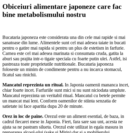
Obiceiuri alimentare japoneze care fac
bine metabolismului nostru
Bucataria japoneza este considerata una din cele mai rapide si mai
sanatoase din lume. Alimentele sunt cel mai adesea taiate in bucati
pentru o gatire mai rapida si pentru un plus de estetism in farfurie.
Carnea este cel mai adesea marinata si consumata cruda, gatita la
aburi sau prajita intr-o tigaie speciala cu foarte putin ulei. Astfel, isi
pastreaza toate proprietatile nutritionale. Bucataria japoneza
foloseste un minim de condimente pentru a nu incarca stomacul,
ficatul sau rinichii.
Mancatul reprezinta un ritual.
In Japonia oamenii mananca incet,
chiar foarte incet. Farfuriile sunt mici si nu sunt niciodata umplute.
Mancatul reprezinta un veritabil ritual. Mancatul cu betele permite
un mancat mai lent. Conform oamenilor de stiinta senzatia de
satietate isi face aparitia dupa 20 de minute.
Orez in loc de paine.
Orezul este un aliment esential, de baza, in
cadrul fiecarei mese in Japonia. Fiert, fara sare sau unt, acesta ne
ajuta sa ne pastram silueta. Orezul este utilizat in egala masura in
prepararea alcool-ului (sake si Mirin) dar si a mobilierului.