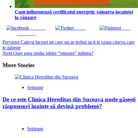
Cum influențează certificatul energetic valoarea locuinței
la vânzare
Share on
Tweet
Save
Facebook
Continue
Previous
Cateva lucruri pe care nu ar trebui sa ti le ceara cineva care
te iubeste
Reading
Next
Oare prea multa iubire “omoara” iubirea?
More Stories
Serioase
De ce este Clinica Hereditas din Suceava unde găsești
răspunsuri înainte să devină probleme?
Serioase