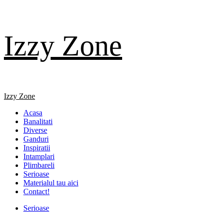
Skip
Izzy Zone
to
content
Primary
Izzy Zone
Menu
Acasa
Banalitati
Diverse
Ganduri
Inspiratii
Intamplari
Plimbareli
Serioase
Materialul tau aici
Contact!
Serioase