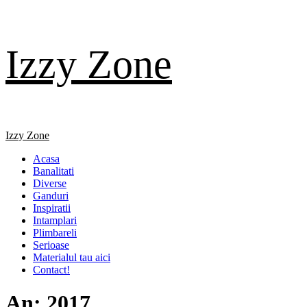
Skip
Izzy Zone
to
content
Primary
Izzy Zone
Menu
Acasa
Banalitati
Diverse
Ganduri
Inspiratii
Intamplari
Plimbareli
Serioase
Materialul tau aici
Contact!
An:
2017