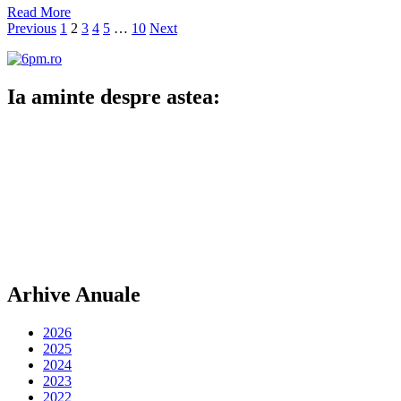
Read More
Paginație
Previous
1
2
3
4
5
…
10
Next
articole
Ia aminte despre astea:
Arhive Anuale
2026
2025
2024
2023
2022