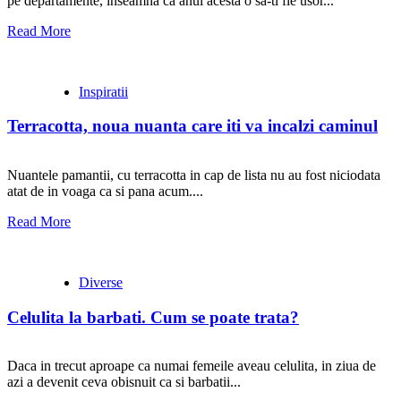
pe departamente, inseamna ca anul acesta o sa-ti fie usor...
Read More
Inspiratii
Terracotta, noua nuanta care iti va incalzi caminul
Nuantele pamantii, cu terracotta in cap de lista nu au fost niciodata
atat de in voaga ca si pana acum....
Read More
Diverse
Celulita la barbati. Cum se poate trata?
Daca in trecut aproape ca numai femeile aveau celulita, in ziua de
azi a devenit ceva obisnuit ca si barbatii...