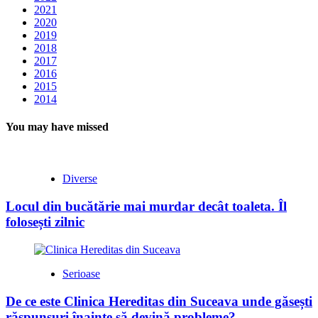
2021
2020
2019
2018
2017
2016
2015
2014
You may have missed
Diverse
Locul din bucătărie mai murdar decât toaleta. Îl
folosești zilnic
Serioase
De ce este Clinica Hereditas din Suceava unde găsești
răspunsuri înainte să devină probleme?