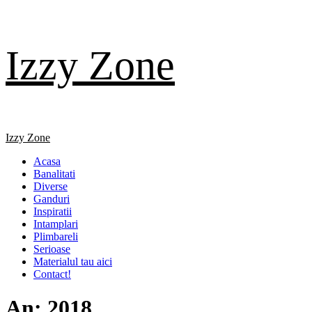
Skip
Izzy Zone
to
content
Primary
Izzy Zone
Menu
Acasa
Banalitati
Diverse
Ganduri
Inspiratii
Intamplari
Plimbareli
Serioase
Materialul tau aici
Contact!
An:
2018