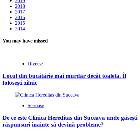
2019
2018
2017
2016
2015
2014
You may have missed
Diverse
Locul din bucătărie mai murdar decât toaleta. Îl
folosești zilnic
Serioase
De ce este Clinica Hereditas din Suceava unde găsești
răspunsuri înainte să devină probleme?