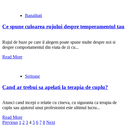
Banalitati
Ce spune culoarea rujului despre temperamentul tau
Rujul de buze pe care il alegem poate spune multe despre noi si
despre comportamentul din viata de zi cu...
Read More
Serioase
Cand ar trebui sa apelati la terapia de cuplu?
Atunci cand incepi o relatie cu cineva, cu siguranta ca terapia de
cuplu sau ajutorul unui profesionist este ultimul lucru...
Read More
Paginație
Previous
1
2
3
4
5
6
7
8
Next