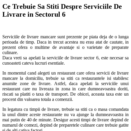
Ce Trebuie Sa Stiti Despre Serviciile De
Livrare in Sectorul 6
Serviciile de livrare mancare sunt prezente pe piata deja de o lunga
perioada de timp. Daca in trecut acestea nu erau atat de cautate, in
prezent ofera o multime de avantaje si o varietate de preparate
culinare.
Daca vreti sa apelati la serviciile de livrare sector 6, este necesar sa
cunoasteti cateva lucruri esentiale.
In momentul cand alegeti un restaurant care ofera servicii de livrare
mancare la domiciliu, trebuie sa stiti ca restaurantele isi stabilesc
anumite zone de livrare. Astfel, daca apelati la serviciile unui
restaurant care nu livreaza in zona in care dumneavoastra doriti,
riscati sa platiti o taxa de transport. De obicei, aceasta taxa este un
procent din valoarea totala a comenzii.
In legatura cu timpii de livrare, trebuie sa stiti ca o masa comandata
la unul dintre aceste restaurante nu va ajunge la dumneavoastra in
mai putin de 40 de minute. Desigur acesti timpi de livrare depind de
numarul de comezi, depind de preparetele culinare care trebuie gatite
si de alti cativa factori.