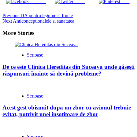
Share on
Tweet
Save
Facebook
Continue
Previous
DA pentru legume si fructe
Next
Anticonceptionalele si sanatatea
Reading
More Stories
Serioase
De ce este Clinica Hereditas din Suceava unde găsești
răspunsuri înainte să devină probleme?
Serioase
Acest gest obisnuit dupa un zbor cu avionul trebuie
evitat, potrivit unei insotitoare de zbor
Serioase