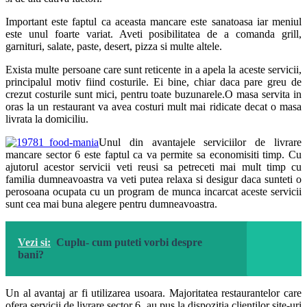
Important este faptul ca aceasta mancare este sanatoasa iar meniul
este unul foarte variat. Aveti posibilitatea de a comanda grill,
garnituri, salate, paste, desert, pizza si multe altele.
Exista multe persoane care sunt reticente in a apela la aceste servicii,
principalul motiv fiind costurile. Ei bine, chiar daca pare greu de
crezut costurile sunt mici, pentru toate buzunarele.O masa servita in
oras la un restaurant va avea costuri mult mai ridicate decat o masa
livrata la domiciliu.
Unul din avantajele serviciilor de livrare
mancare sector 6 este faptul ca va permite sa economisiti timp. Cu
ajutorul acestor servicii veti reusi sa petreceti mai mult timp cu
familia dumneavoastra va veti putea relaxa si desigur daca sunteti o
perosoana ocupata cu un program de munca incarcat aceste servicii
sunt cea mai buna alegere pentru dumneavoastra.
Vezi si:
Cuplu- cum puteti vorbi despre
bani?
Un al avantaj ar fi utilizarea usoara. Majoritatea restaurantelor care
ofera servicii de livrare sector 6, au pus la dispozitia clientilor site-uri