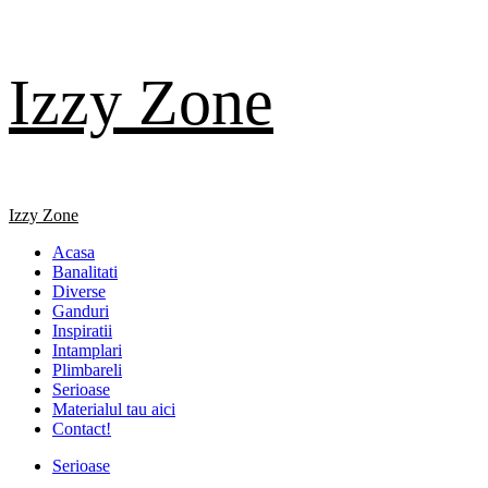
Skip
Izzy Zone
to
content
Primary
Izzy Zone
Menu
Acasa
Banalitati
Diverse
Ganduri
Inspiratii
Intamplari
Plimbareli
Serioase
Materialul tau aici
Contact!
Serioase