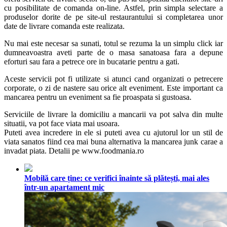
cu posibilitate de comanda on-line. Astfel, prin simpla selectare a
produselor dorite de pe site-ul restaurantului si completarea unor
date de livrare comanda este realizata.
Nu mai este necesar sa sunati, totul se rezuma la un simplu click iar
dumneavoastra aveti parte de o masa sanatoasa fara a depune
eforturi sau fara a petrece ore in bucatarie pentru a gati.
Aceste servicii pot fi utilizate si atunci cand organizati o petrecere
corporate, o zi de nastere sau orice alt eveniment. Este important ca
mancarea pentru un eveniment sa fie proaspata si gustoasa.
Serviciile de livrare la domiciliu a mancarii va pot salva din multe
situatii, va pot face viata mai usoara.
Puteti avea incredere in ele si puteti avea cu ajutorul lor un stil de
viata sanatos fiind cea mai buna alternativa la mancarea junk carae a
invadat piata. Detalii pe www.foodmania.ro
Mobilă care ține: ce verifici înainte să plătești, mai ales
într-un apartament mic