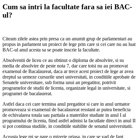
Cum sa intri la facultate fara sa iei BAC-
ul?
Citeam zilele astea prin presa ca un anumit grup de parlamentari au
propus in parlament un proiect de lege prin care si cei care nu au luat
BAC-ul anul acesta sa se poate inscrie la facultate.
Absolventii de liceu ce au obtinut o diploma de absolvire, si su
media de absolvire de peste nota 7, dar care totsi nu au promovat
examenul de Bacalaureat, daca ar trece acest proiect de lege ar avea
dreptul sa urmeze cursurile unei universitati, in conditiile aprobate de
Senatele universitare, sub forma unui an pregatitor, potrivit
programelor de studii de licenta, organizate legal in universitate, si
programei de bacalaureat.
Astfel daca cei care termina anul pregatitor si care in anul urmator
promoveaza si examenul de bacalaureat resstant ar putea beneficia
de echivalarea totala sau partiala a materiilor studiate in anul I al
programului de licenta, fiind astfel admisi la facutlate direct in anul II
si pot continua studiile, in conditiile stabilite de senatul universitatii.
Aceasta lege mi se pare o mizerie uriasa, in care se vad de fapt