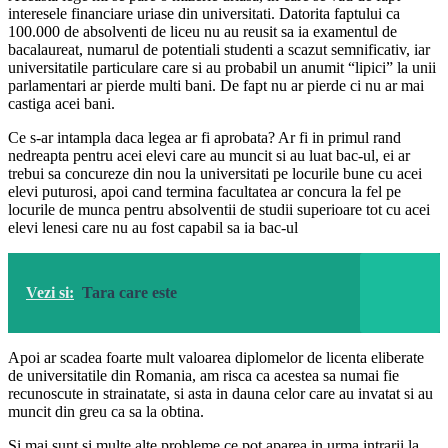
interesele financiare uriase din universitati. Datorita faptului ca
100.000 de absolventi de liceu nu au reusit sa ia examentul de
bacalaureat, numarul de potentiali studenti a scazut semnificativ, iar
universitatile particulare care si au probabil un anumit “lipici” la unii
parlamentari ar pierde multi bani. De fapt nu ar pierde ci nu ar mai
castiga acei bani.
Ce s-ar intampla daca legea ar fi aprobata? Ar fi in primul rand
nedreapta pentru acei elevi care au muncit si au luat bac-ul, ei ar
trebui sa concureze din nou la universitati pe locurile bune cu acei
elevi puturosi, apoi cand termina facultatea ar concura la fel pe
locurile de munca pentru absolventii de studii superioare tot cu acei
elevi lenesi care nu au fost capabil sa ia bac-ul
Vezi si:
Tara care este
Apoi ar scadea foarte mult valoarea diplomelor de licenta eliberate
de universitatile din Romania, am risca ca acestea sa numai fie
recunoscute in strainatate, si asta in dauna celor care au invatat si au
muncit din greu ca sa la obtina.
Si mai sunt si multe alte probleme ce pot aparea in urma intrarii la