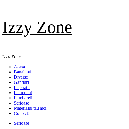
Skip
Izzy Zone
to
content
Primary
Izzy Zone
Menu
Acasa
Banalitati
Diverse
Ganduri
Inspiratii
Intamplari
Plimbareli
Serioase
Materialul tau aici
Contact!
Serioase