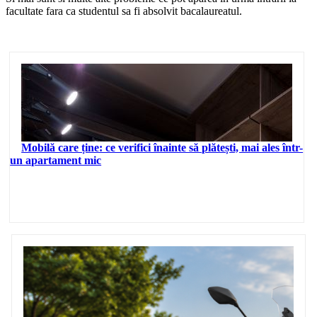
facultate fara ca studentul sa fi absolvit bacalaureatul.
Mobilă care ține: ce verifici înainte să plătești, mai ales într-
un apartament mic