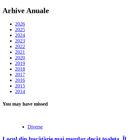
Arhive Anuale
2026
2025
2024
2023
2022
2021
2020
2019
2018
2017
2016
2015
2014
You may have missed
Diverse
Locul din bucătărie mai murdar decât toaleta. Îl