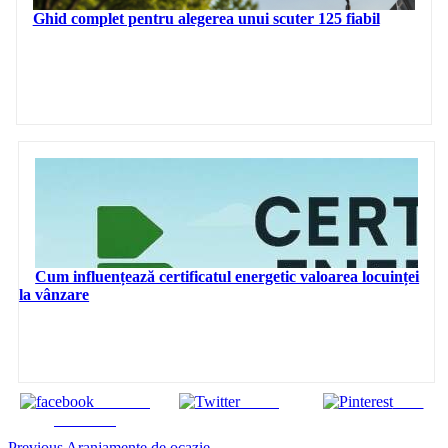
Ghid complet pentru alegerea unui scuter 125 fiabil
Cum influențează certificatul energetic valoarea locuinței
la vânzare
Share on
Tweet
Save
Facebook
Previous
Aranjamente de ocazie