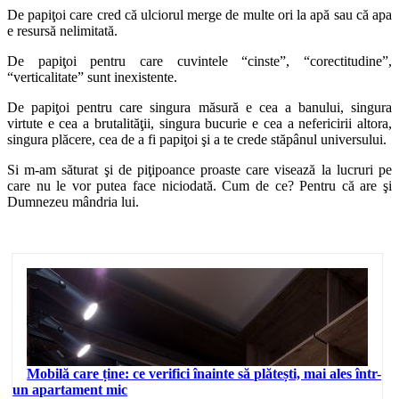
De papiţoi care cred că ulciorul merge de multe ori la apă sau că apa
e resursă nelimitată.
De papiţoi pentru care cuvintele “cinste”, “corectitudine”,
“verticalitate” sunt inexistente.
De papiţoi pentru care singura măsură e cea a banului, singura
virtute e cea a brutalităţii, singura bucurie e cea a nefericirii altora,
singura plăcere, cea de a fi papiţoi şi a te crede stăpânul universului.
Si m-am săturat şi de piţipoance proaste care visează la lucruri pe
care nu le vor putea face niciodată. Cum de ce? Pentru că are şi
Dumnezeu mândria lui.
Mobilă care ține: ce verifici înainte să plătești, mai ales într-
un apartament mic