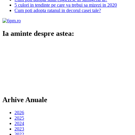
5 culori in tendinte pe care va trebui sa mizezi in 2020
Cum poti adopta ratanul in decorul casei tale?
Ia aminte despre astea:
Arhive Anuale
2026
2025
2024
2023
2022