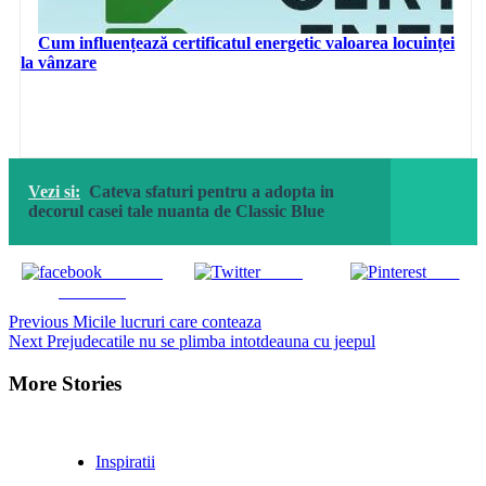
Cum influențează certificatul energetic valoarea locuinței
la vânzare
Vezi si:
Cateva sfaturi pentru a adopta in
decorul casei tale nuanta de Classic Blue
Share on
Tweet
Save
Facebook
Continue
Previous
Micile lucruri care conteaza
Next
Prejudecatile nu se plimba intotdeauna cu jeepul
Reading
More Stories
Inspiratii