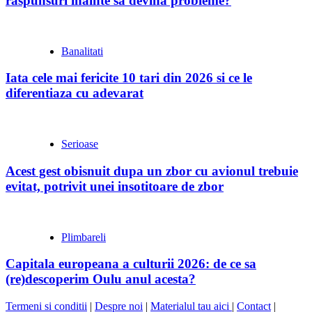
răspunsuri înainte să devină probleme?
Banalitati
Iata cele mai fericite 10 tari din 2026 si ce le
diferentiaza cu adevarat
Serioase
Acest gest obisnuit dupa un zbor cu avionul trebuie
evitat, potrivit unei insotitoare de zbor
Plimbareli
Capitala europeana a culturii 2026: de ce sa
(re)descoperim Oulu anul acesta?
Termeni si conditii
|
Despre noi
|
Materialul tau aici
|
Contact
|