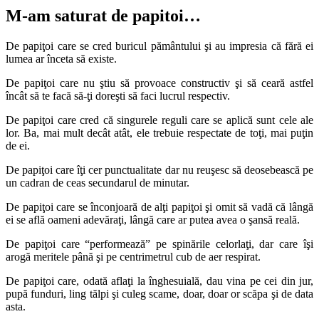
M-am saturat de papitoi…
De papiţoi care se cred buricul pământului şi au impresia că fără ei
lumea ar înceta să existe.
De papiţoi care nu ştiu să provoace constructiv şi să ceară astfel
încât să te facă să-ţi doreşti să faci lucrul respectiv.
De papiţoi care cred că singurele reguli care se aplică sunt cele ale
lor. Ba, mai mult decât atât, ele trebuie respectate de toţi, mai puţin
de ei.
De papiţoi care îţi cer punctualitate dar nu reuşesc să deosebească pe
un cadran de ceas secundarul de minutar.
De papiţoi care se înconjoară de alţi papiţoi şi omit să vadă că lângă
ei se află oameni adevăraţi, lângă care ar putea avea o şansă reală.
De papiţoi care “performează” pe spinările celorlaţi, dar care îşi
arogă meritele până şi pe centrimetrul cub de aer respirat.
De papiţoi care, odată aflaţi la înghesuială, dau vina pe cei din jur,
pupă funduri, ling tălpi şi culeg scame, doar, doar or scăpa şi de data
asta.