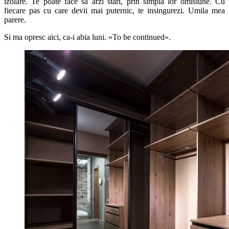
izolare. Te poate face sa arzi stari, prin simpla lor omisiune. Cu
fiecare pas cu care devii mai puternic, te insingurezi. Umila mea
parere.
Si ma opresc aici, ca-i abia luni. «To be continued».