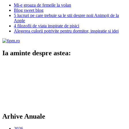
Mi-e groaza de femeile la volan
Blog sweet blog
5 lucruri pe care trebuie sa le stii despre noii Animoji de la
Apple
4 filozofii de viata inspirate de pisici
Alegerea culorii potrivite pentru dormitor, inspiratie si idei
Ia aminte despre astea:
Arhive Anuale
2026