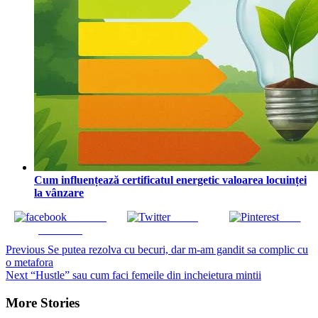
Cum influențează certificatul energetic valoarea locuinței
la vânzare
Share on
Tweet
Save
Facebook
Continue
Previous
Se putea rezolva cu becuri, dar m-am gandit sa complic cu
o metafora
Reading
Next
“Hustle” sau cum faci femeile din incheietura mintii
More Stories