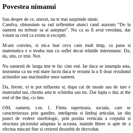
Povestea nimanui
Sau despre de ce, uneori, nu te mai surprinde nimic.
Candva, obisnuiam sa rad zeflemitor atunci cand auzeam “De la
oameni nu trebuie sa ai asteptari”. Nu ca as fi avut vreodata, dar
voiam sa cred ca exista si exceptii.
M-am convins, si mi-a luat ceva cam mult timp, ca pana si
matematica e o treaba mai cu suflet decat relatiile interumane. Da,
da, stiu, ce trist. Not.
Nu oamenii de langa tine te fac cine esti. Iar daca se intampla asta,
inseamna ca nu esti mare lucru daca te rezumi la a fi doar rezultatul
actiunilor sau inactiunilor unor oameni.
Da, fireste, ei te pot influenta si, dupa cat de moale sau de tare e
materialul tau, chestia asta te schimba sau nu. Dar lupta o dai, at the
end of the day, cu tine.
OM, oameni, s.m. 1. Fiinta superioara, sociala, care se
caracterizeaza prin gandire, inteligenta si limbaj articulat, iar din
punct de vedere morfologic, prin pozitia verticala a corpului si
structura piciorului adaptata la aceasta, mainile libere si apte de a
efectua miscari fine si creierul deosebit de dezvoltat.