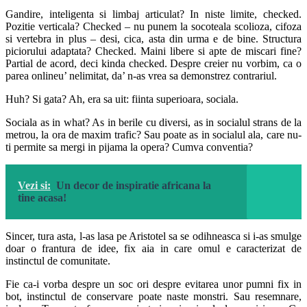
Gandire, inteligenta si limbaj articulat? In niste limite, checked.
Pozitie verticala? Checked – nu punem la socoteala scolioza, cifoza
si vertebra in plus – desi, cica, asta din urma e de bine. Structura
piciorului adaptata? Checked. Maini libere si apte de miscari fine?
Partial de acord, deci kinda checked. Despre creier nu vorbim, ca o
parea onlineu’ nelimitat, da’ n-as vrea sa demonstrez contrariul.
Huh? Si gata? Ah, era sa uit: fiinta superioara, sociala.
Sociala as in what? As in berile cu diversi, as in socialul strans de la
metrou, la ora de maxim trafic? Sau poate as in socialul ala, care nu-
ti permite sa mergi in pijama la opera? Cumva conventia?
Vezi si:
Un decor de inspiratie africana la
tine acasa!
Sincer, tura asta, l-as lasa pe Aristotel sa se odihneasca si i-as smulge
doar o frantura de idee, fix aia in care omul e caracterizat de
instinctul de comunitate.
Fie ca-i vorba despre un soc ori despre evitarea unor pumni fix in
bot, instinctul de conservare poate naste monstri. Sau resemnare,