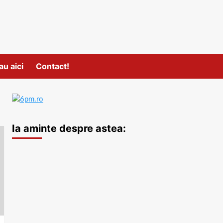
au aici
Contact!
Ia aminte despre astea: