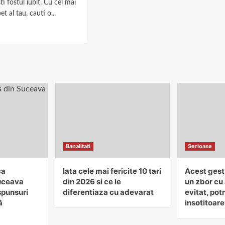
sti fostul iubit. Cu cel mai
 al tau, cauti o...
Banalitati
Serioase
ca
Iata cele mai fericite 10 tari
Acest gest
uceava
din 2026 si ce le
un zbor cu 
spunsuri
diferentiaza cu adevarat
evitat, potr
ă
insotitoare