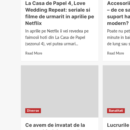
La Casa de Papel 4, Love
Accesori
Wedding Repeat: seriale si
– de ce 
filme de urmarit in aprilie pe
suport ha
Netflix
modern?
In aprilie pe Netflix ii vei revedea pe
Poate nu pe
faimosii hoti din La Casa de Papel
minute in bai
(sezonul 4), vei putea urmari...
de lung sau sc
Read More
Read More
Diverse
Banalitati
Ce avem de invatat de la
Lucrurile