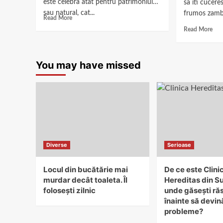
este celebra atat pentru patrimoniul
sa iti cucere
sau natural, cat...
frumos zambet
Read More
Read More
You may have missed
Diverse
Serioase
Locul din bucătărie mai
De ce este Clini
murdar decât toaleta. Îl
Hereditas din S
folosești zilnic
unde găsești ră
înainte să devin
probleme?