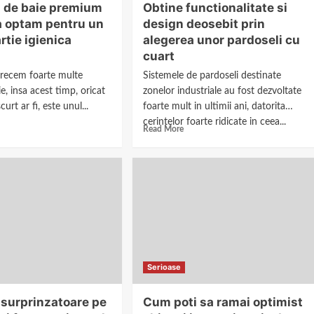
i de baie premium
Obtine functionalitate si
sa optam pentru un
design deosebit prin
rtie igienica
alegerea unor pardoseli cu
cuart
trecem foarte multe
Sistemele de pardoseli destinate
e, insa acest timp, oricat
zonelor industriale au fost dezvoltate
urt ar fi, este unul...
foarte mult in ultimii ani, datorita
cerintelor foarte ridicate in ceea...
Read More
Serioase
 surprinzatoare pe
Cum poti sa ramai optimist