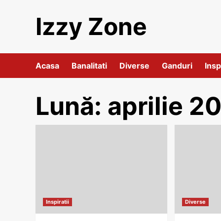
Skip
Izzy Zone
to
content
Acasa
Banalitati
Diverse
Ganduri
Insp
Lună:
aprilie 2
Inspiratii
Diverse