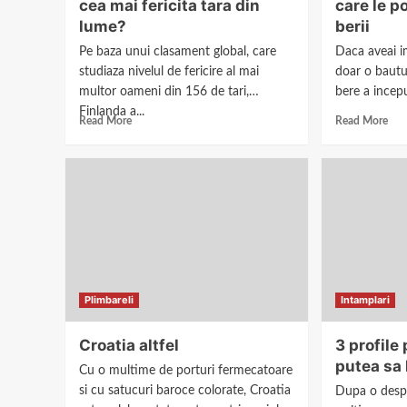
cea mai fericita tara din
care le p
lume?
berii
Pe baza unui clasament global, care
Daca aveai i
studiaza nivelul de fericire al mai
doar o bautur
multor oameni din 156 de tari,
bere a incep
Finlanda a...
Read More
Read More
Plimbareli
Intamplari
Croatia altfel
3 profile
putea sa 
Cu o multime de porturi fermecatoare
si cu satucuri baroce colorate, Croatia
Dupa o despa