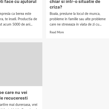
oti face cu ajutorul
chiar si intr-o situatie de
criza?
mpresia ca berea este
Boala, presiune la locul de munca,
a, te inseli. Productia de
probleme in familie sau alte probleme
ut acum 5000 de ani...
care ne streseaza in viata de zi cu...
Read More
 pe care nu vei
le recuceresti
rtire mai dureroasa, vrei