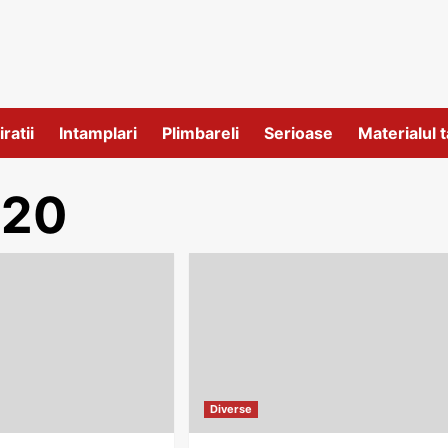
iratii
Intamplari
Plimbareli
Serioase
Materialul t
020
Diverse