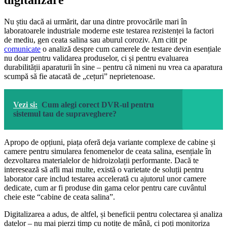
digitalizare
Nu știu dacă ai urmărit, dar una dintre provocările mari în
laboratoarele industriale moderne este testarea rezistenței la factori
de mediu, gen ceata salina sau aburul coroziv. Am citit pe
comunicate
o analiză despre cum camerele de testare devin esențiale
nu doar pentru validarea produselor, ci și pentru evaluarea
durabilității aparaturii în sine – pentru că nimeni nu vrea ca aparatura
scumpă să fie atacată de „cețuri” neprietenoase.
Vezi si:
Cum alegi corect DVR-ul pentru
sistemul tau de supraveghere?
Apropo de opțiuni, piața oferă deja variante complexe de cabine și
camere pentru simularea fenomenelor de ceata salina, esențiale în
dezvoltarea materialelor de hidroizolații performante. Dacă te
interesează să afli mai multe, există o varietate de soluții pentru
laborator care includ testarea accelerată cu ajutorul unor camere
dedicate, cum ar fi produse din gama celor pentru care cuvântul
cheie este “cabine de ceata salina”.
Digitalizarea a adus, de altfel, și beneficii pentru colectarea și analiza
datelor – nu mai pierzi timp cu notițe de mână, ci poți monitoriza