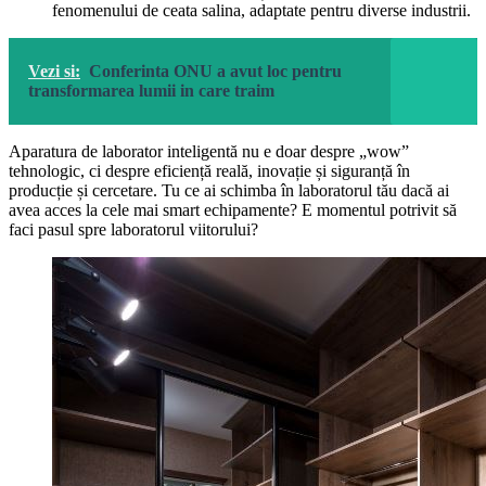
fenomenului de ceata salina, adaptate pentru diverse industrii.
Vezi si:
Conferinta ONU a avut loc pentru
transformarea lumii in care traim
Aparatura de laborator inteligentă nu e doar despre „wow”
tehnologic, ci despre eficiență reală, inovație și siguranță în
producție și cercetare. Tu ce ai schimba în laboratorul tău dacă ai
avea acces la cele mai smart echipamente? E momentul potrivit să
faci pasul spre laboratorul viitorului?