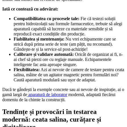
Iată ce contează cu adevărat:
Compatibilitatea cu procesele tale:
Fie că testezi soluții
pentru hidroizolații sau formule farmaceutice, trebuie să alegi
aparatură capabilă să lucreze cu materiale sensibile și să
reproducă exact condițiile din producție.
Fiabilitatea și mentenanța:
Nu vrei echipamente care se
strică după prima serie de teste (am pățit, nu recomand).
Gândește-te și la service-ul post-achiziție!
Calibrare și validare automată:
Oricât de organizat ai fi, n-
ai chef să pierzi ore cu reglaje manuale. Echipamentele
inteligente fac asta aproape singure.
Flexibilitatea:
Azi ai nevoie de camere de testare pentru ceata
salina, mâine de un agitator magnetic pentru formulări noi?
Caută aparatură modulară sau ușor de adaptat.
Dacă te gândești la exemple concrete sau ai nevoie de inspirație, ai o
gamă largă de
aparatură de laborator
modernă, adaptată fiecărui
domeniu de la chimie la construcții.
Tendințe și provocări în testarea
modernă: ceata salina, curățare și