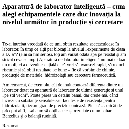
Aparatură de laborator inteligentă – cum
alegi echipamentele care duc inovația la
nivelul următor în producție și cercetare
Te-ai întrebat vreodată de ce unii obțin rezultate spectaculoase în
laborator, în timp ce alții par blocați la nivelul „experimente de clasa
a IX-a”? (Hai să fim serioși, toți am vărsat odată apă pe reostat și am
stricat ceva scump.) Aparatură de laborator inteligentă nu mai e doar
un moft, ci a devenit esențială dacă vrei să avansezi rapid, să reduci
riscurile și să obții rezultate pe bune – fie că vorbim de chimie,
producție de materiale, hidroizolații sau cercetare farmaceutică.
Am remarcat, de exemplu, cât de mult contează diferența dintre un
laborator dotat cu aparatură de laborator de ultimă generație și unul
„pe stil vechi”. Poate părea un detaliu banal, dar crede-mă, când
lucrezi cu substanțe sensibile sau faci teste de rezistență pentru
hidroizolații, fiecare grad de precizie contează. Plus că… oricât de
priceput ai fi, n-ai cum să obții aceleași rezultate cu un pahar
Berzelius și o balanță ruginită.
Rezumat: