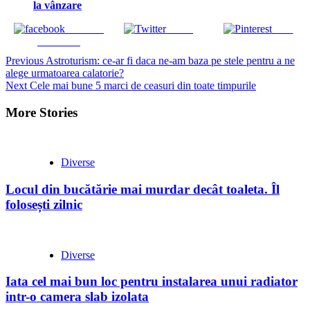
la vânzare
Share on
Tweet
Save
Facebook
Continue
Previous
Astroturism: ce-ar fi daca ne-am baza pe stele pentru a ne
alege urmatoarea calatorie?
Reading
Next
Cele mai bune 5 marci de ceasuri din toate timpurile
More Stories
Diverse
Locul din bucătărie mai murdar decât toaleta. Îl
folosești zilnic
Diverse
Iata cel mai bun loc pentru instalarea unui radiator
intr-o camera slab izolata