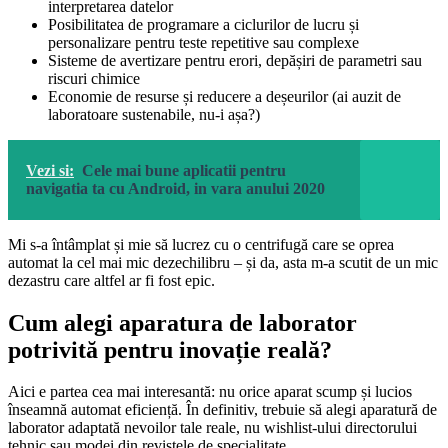
interpretarea datelor
Posibilitatea de programare a ciclurilor de lucru și
personalizare pentru teste repetitive sau complexe
Sisteme de avertizare pentru erori, depășiri de parametri sau
riscuri chimice
Economie de resurse și reducere a deșeurilor (ai auzit de
laboratoare sustenabile, nu-i așa?)
Vezi si:
Cele mai bune aplicatii pentru
navigatia ta cu Android, in vara anului 2020
Mi s-a întâmplat și mie să lucrez cu o centrifugă care se oprea
automat la cel mai mic dezechilibru – și da, asta m-a scutit de un mic
dezastru care altfel ar fi fost epic.
Cum alegi aparatura de laborator
potrivită pentru inovație reală?
Aici e partea cea mai interesantă: nu orice aparat scump și lucios
înseamnă automat eficiență. În definitiv, trebuie să alegi aparatură de
laborator adaptată nevoilor tale reale, nu wishlist-ului directorului
tehnic sau modei din revistele de specialitate.