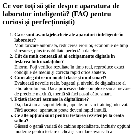
Ce vor toți să știe despre aparatura de
laborator inteligentă? (FAQ pentru
curioși și perfecționiști)
Care sunt avantajele-cheie ale aparaturii inteligente în
laborator?
Monitorizare automată, reducerea erorilor, economie de timp
și resurse, plus trasabilitate perfectă a datelor.
Cât de mult contează să ai echipamente digitale în
testarea hidroizolațiilor?
Enorm. Poți verifica rezultate în timp real, reproduce exact
condițiile de mediu și corecta rapid orice abatere.
Cum aleg între un model clasic și unul smart?
Evaluează nevoile reale, bugetul și nivelul de digitalizare al
laboratorului tău. Dacă procesezi date complexe sau ai nevoie
de precizie maximă, merită să faci pasul către smart.
Există riscuri ascunse la digitalizare?
Da, dacă nu ai suport tehnic, update-uri sau training adecvat.
Fără acestea, aparatura poate deveni rapid inutilă.
Ce alte opțiuni sunt pentru testarea rezistenței la ceata
salina?
Găsești o gamă variată de cabine specializate, inclusiv opțiuni
moderne pentru testare ciclică și simulare avansată a