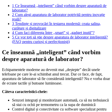
1
Ce înseamnă „inteligent” când vorbim despre aparatură de
laborator?
2
Cum alegi aparatura de laborator potrivită pentru inovație
reală?
3
Tendințe și provocări în testarea modernă: ceata salina,
curățare și digitalizare
4
Cum faci diferența între „smart” și „gadget inutil”?
5
Ce vor toți să știe despre aparatura de laborator inteligentă?
(FAQ pentru curioși și perfecționiști)
Ce înseamnă „inteligent” când vorbim
despre aparatură de laborator?
Echipamentele moderne au devenit mai „deștepte” decât unele
telefoane pe care le-ai schimbat anul trecut. Dar ce face, de fapt,
aparatura de laborator să fie considerată inteligentă? Nu e vorba doar
de ecrane tactile și butoane luminoase.
Câteva caracteristici-cheie:
Senzori integrați și monitorizare automată, ca să nu trebuiască
să stai cu ochii pe termometru ca la supa de duminică
Control digital și conectivitate cu software specializat pentru