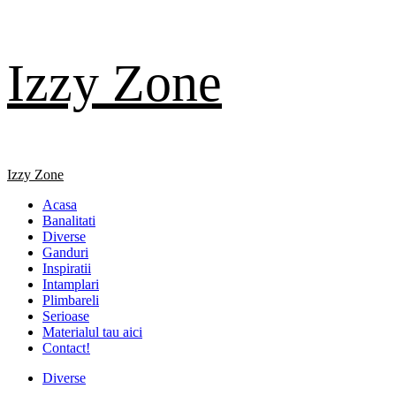
Skip
Izzy Zone
to
content
Primary
Izzy Zone
Menu
Acasa
Banalitati
Diverse
Ganduri
Inspiratii
Intamplari
Plimbareli
Serioase
Materialul tau aici
Contact!
Diverse