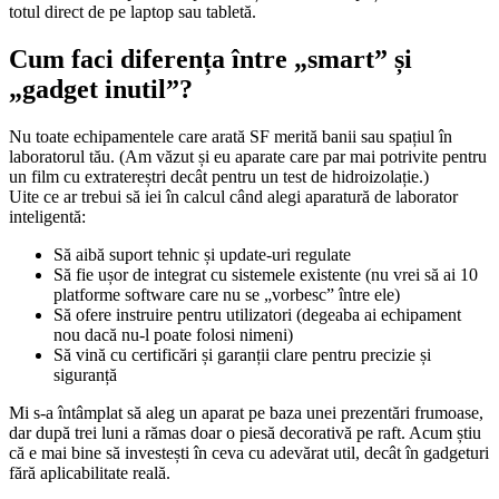
totul direct de pe laptop sau tabletă.
Cum faci diferența între „smart” și
„gadget inutil”?
Nu toate echipamentele care arată SF merită banii sau spațiul în
laboratorul tău. (Am văzut și eu aparate care par mai potrivite pentru
un film cu extratereștri decât pentru un test de hidroizolație.)
Uite ce ar trebui să iei în calcul când alegi aparatură de laborator
inteligentă:
Să aibă suport tehnic și update-uri regulate
Să fie ușor de integrat cu sistemele existente (nu vrei să ai 10
platforme software care nu se „vorbesc” între ele)
Să ofere instruire pentru utilizatori (degeaba ai echipament
nou dacă nu-l poate folosi nimeni)
Să vină cu certificări și garanții clare pentru precizie și
siguranță
Mi s-a întâmplat să aleg un aparat pe baza unei prezentări frumoase,
dar după trei luni a rămas doar o piesă decorativă pe raft. Acum știu
că e mai bine să investești în ceva cu adevărat util, decât în gadgeturi
fără aplicabilitate reală.