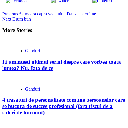
Share on
Tweet
Save
Facebook
Continue
Previous
Sa moara capra vecinului. Da, si aia online
Next
Drum bun
Reading
More Stories
Ganduri
Iti amintesti ultimul serial despre care vorbea toata
lumea? Nu. Iata de ce
Ganduri
4 trasaturi de personalitate comune persoanelor care
se bucura de succes profesional (fara riscul de a
suferi de burnout)