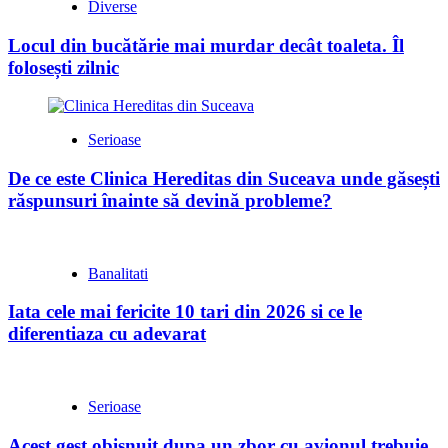
Diverse
Locul din bucătărie mai murdar decât toaleta. Îl
folosești zilnic
Serioase
De ce este Clinica Hereditas din Suceava unde găsești
răspunsuri înainte să devină probleme?
Banalitati
Iata cele mai fericite 10 tari din 2026 si ce le
diferentiaza cu adevarat
Serioase
Acest gest obisnuit dupa un zbor cu avionul trebuie