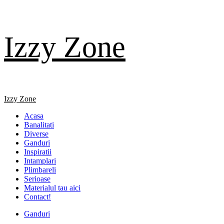
Skip
Izzy Zone
to
content
Primary
Izzy Zone
Menu
Acasa
Banalitati
Diverse
Ganduri
Inspiratii
Intamplari
Plimbareli
Serioase
Materialul tau aici
Contact!
Ganduri