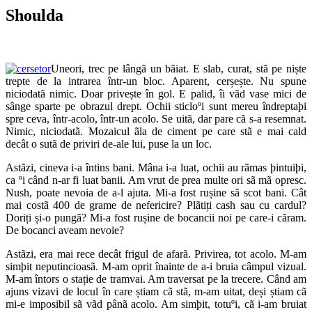
Shoulda
Uneori, trec pe lângã un bãiat. E slab, curat, stã pe niște
trepte de la intrarea într-un bloc. Aparent, cerșește. Nu spune
niciodatã nimic. Doar privește în gol. E palid, îi vãd vase mici de
sânge sparte pe obrazul drept. Ochii sticloºi sunt mereu îndreptaþi
spre ceva, într-acolo, într-un acolo. Se uitã, dar pare cã s-a resemnat.
Nimic, niciodatã. Mozaicul ãla de ciment pe care stã e mai cald
decât o sutã de priviri de-ale lui, puse la un loc.
Astãzi, cineva i-a întins bani. Mâna i-a luat, ochii au rãmas þintuiþi,
ca ºi când n-ar fi luat banii. Am vrut de prea multe ori sã mã opresc.
Nush, poate nevoia de a-l ajuta. Mi-a fost rușine sã scot bani. Cât
mai costã 400 de grame de nefericire? Plãtiți cash sau cu cardul?
Doriți și-o pungã? Mi-a fost rușine de bocancii noi pe care-i cãram.
De bocanci aveam nevoie?
Astãzi, era mai rece decât frigul de afarã. Privirea, tot acolo. M-am
simþit neputincioasã. M-am oprit înainte de a-i bruia câmpul vizual.
M-am întors o stație de tramvai. Am traversat pe la trecere. Când am
ajuns vizavi de locul în care știam cã stã, m-am uitat, deși știam cã
mi-e imposibil sã vãd pânã acolo. Am simþit, totuºi, cã i-am bruiat