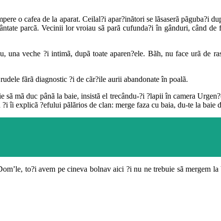
pere o cafea de la aparat. Ceilal?i apar?inãtori se lãsaserã pãguba?i dup
cântate parcã. Vecinii lor vroiau sã parã cufunda?i în gânduri, când de fa
, una veche ?i intimã, dupã toate aparen?ele. Bãh, nu face urã de rasã,
rudele fãrã diagnostic ?i de cãr?ile aurii abandonate în poalã.
ie sã mã duc pânã la baie, insistã el trecându-?i ?lapii în camera Urgen
?i îi explicã ?efului pãlãrios de clan: merge faza cu baia, du-te la baie da
m’le, to?i avem pe cineva bolnav aici ?i nu ne trebuie sã mergem la ba