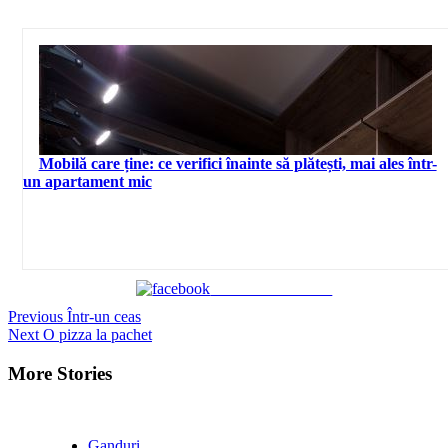
Mobilă care ține: ce verifici înainte să plătești, mai ales într-
un apartament mic
Share on Facebook
Continue
Previous
Într-un ceas
Next
O pizza la pachet
Reading
More Stories
Ganduri