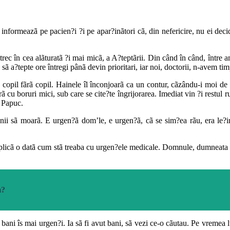
 informeazã pe pacien?i ?i pe apar?inãtori cã, din nefericire, nu ei d
rec în cea alãturatã ?i mai micã, a A?teptãrii. Din când în când, între 
ie sã a?tepte ore întregi pânã devin prioritari, iar noi, doctorii, n-avem t
 copil fãrã copil. Hainele îl înconjoarã ca un contur, cãzându-i moi de 
ã cu boruri mici, sub care se cite?te îngrijorarea. Imediat vin ?i restul 
e Papuc.
menii sã moarã. E urgen?ã dom’le, e urgen?ã, cã se sim?ea rãu, era le
xplicã o datã cum stã treaba cu urgen?ele medicale. Domnule, dumneata v
m?
au bani îs mai urgen?i. Ia sã fi avut bani, sã vezi ce-o cãutau. Pe vreme