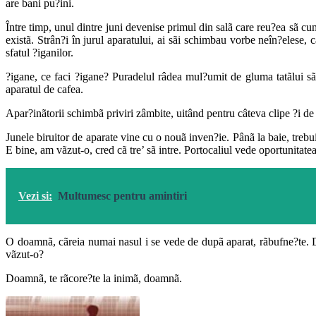
are bani pu?ini.
Între timp, unul dintre juni devenise primul din salã care reu?ea sã cum
existã. Strân?i în jurul aparatului, ai sãi schimbau vorbe neîn?elese, 
sfatul ?iganilor.
?igane, ce faci ?igane? Puradelul râdea mul?umit de gluma tatãlui sãu
aparatul de cafea.
Apar?inãtorii schimbã priviri zâmbite, uitând pentru câteva clipe ?i de 
Junele biruitor de aparate vine cu o nouã inven?ie. Pânã la baie, trebu
E bine, am vãzut-o, cred cã tre’ sã intre. Portocaliul vede oportunitatea 
Vezi si:
Multumesc pentru amintiri
O doamnã, cãreia numai nasul i se vede de dupã aparat, rãbufne?te. Do
vãzut-o?
Doamnã, te rãcore?te la inimã, doamnã.