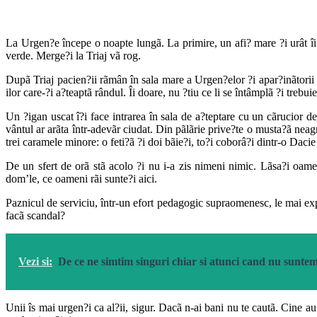
La Urgen?e începe o noapte lungã. La primire, un afi? mare ?i urât îi
verde. Merge?i la Triaj vã rog.
Dupã Triaj pacien?ii rãmân în sala mare a Urgen?elor ?i apar?inãtorii t
ilor care-?i a?teaptã rândul. Îi doare, nu ?tiu ce li se întâmplã ?i trebu
Un ?igan uscat î?i face intrarea în sala de a?teptare cu un cãrucior de
vântul ar arãta într-adevãr ciudat. Din pãlãrie prive?te o musta?ã neagr
trei caramele minore: o feti?ã ?i doi bãie?i, to?i coborâ?i dintr-o Daci
De un sfert de orã stã acolo ?i nu i-a zis nimeni nimic. Lãsa?i oa
dom’le, ce oameni rãi sunte?i aici.
Paznicul de serviciu, într-un efort pedagogic supraomenesc, le mai e
facã scandal?
Vezi si:
De ce ne simtim singuri chiar si atunci cand nu sunte
Unii îs mai urgen?i ca al?ii, sigur. Dacã n-ai bani nu te cautã. Cine 