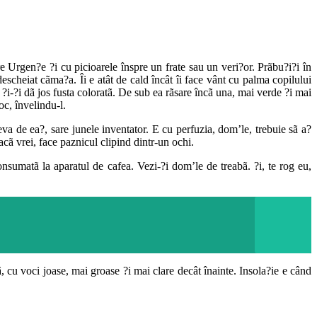
 Urgen?e ?i cu picioarele înspre un frate sau un veri?or. Prãbu?i?i în
descheiat cãma?a. Îi e atât de cald încât îi face vânt cu palma copilului
r ?i-?i dã jos fusta coloratã. De sub ea rãsare încã una, mai verde ?i mai
oc, învelindu-l.
va de ea?, sare junele inventator. E cu perfuzia, dom’le, trebuie sã a?
ã vrei, face paznicul clipind dintr-un ochi.
sumatã la aparatul de cafea. Vezi-?i dom’le de treabã. ?i, te rog eu,
 cu voci joase, mai groase ?i mai clare decât înainte. Insola?ie e când