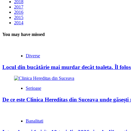
2018
2017
2016
2015
2014
You may have missed
Diverse
Locul din bucătărie mai murdar decât toaleta. Îl folose
Serioase
De ce este Clinica Hereditas din Suceava unde găsești
Banalitati