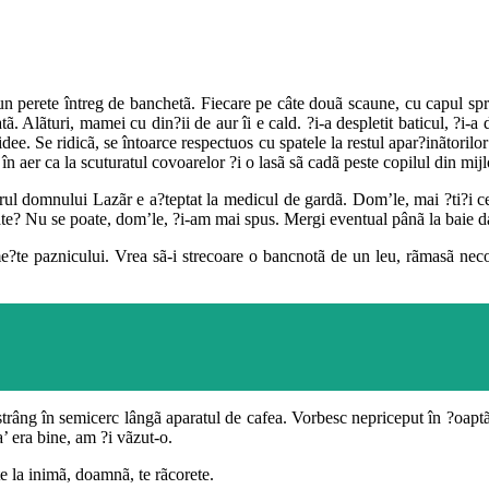
un perete întreg de banchetã. Fiecare pe câte douã scaune, cu capul spre
. Alãturi, mamei cu din?ii de aur îi e cald. ?i-a despletit baticul, ?i-a 
dee. Se ridicã, se întoarce respectuos cu spatele la restul apar?inãtorilo
n aer ca la scuturatul covoarelor ?i o lasã sã cadã peste copilul din mijl
rul domnului Lazãr e a?teptat la medicul de gardã. Dom’le, mai ?ti?i ce
e? Nu se poate, dom’le, ?i-am mai spus. Mergi eventual pânã la baie dac
e?te paznicului. Vrea sã-i strecoare o bancnotã de un leu, rãmasã necon
râng în semicerc lângã aparatul de cafea. Vorbesc nepriceput în ?oaptã,
a’ era bine, am ?i vãzut-o.
e la inimã, doamnã, te rãcorete.