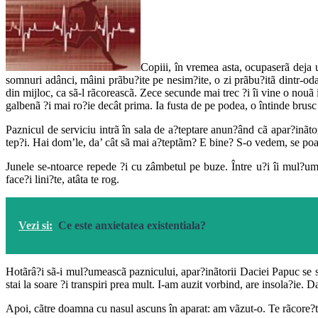
Copiii, în vremea asta, ocupaserã deja 
somnuri adânci, mâini prãbu?ite pe nesim?ite, o zi prãbu?itã dintr-odatã
din mijloc, ca sã-l rãcoreascã. Zece secunde mai trec ?i îi vine o nouã i
galbenã ?i mai ro?ie decât prima. Ia fusta de pe podea, o întinde brusc î
Paznicul de serviciu intrã în sala de a?teptare anun?ând cã apar?inãto
tep?i. Hai dom’le, da’ cât sã mai a?teptãm? E bine? S-o vedem, se poat
Junele se-ntoarce repede ?i cu zâmbetul pe buze. Între u?i îi mul?um
face?i lini?te, atâta te rog.
Vezi si:
Ce este anxietatea existentiala?
Hotãrâ?i sã-i mul?umeascã paznicului, apar?inãtorii Daciei Papuc se st
stai la soare ?i transpiri prea mult. I-am auzit vorbind, are insola?ie. D
Apoi, cãtre doamna cu nasul ascuns în aparat: am vãzut-o. Te rãcore?t