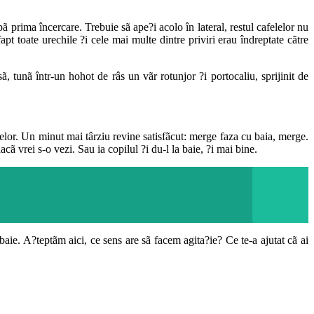
ã prima încercare. Trebuie sã ape?i acolo în lateral, restul cafelelor nu
pt toate urechile ?i cele mai multe dintre priviri erau îndreptate cãtre
 tunã într-un hohot de râs un vãr rotunjor ?i portocaliu, sprijinit de
?elor. Un minut mai târziu revine satisfãcut: merge faza cu baia, merge.
cã vrei s-o vezi. Sau ia copilul ?i du-l la baie, ?i mai bine.
ie. A?teptãm aici, ce sens are sã facem agita?ie? Ce te-a ajutat cã ai