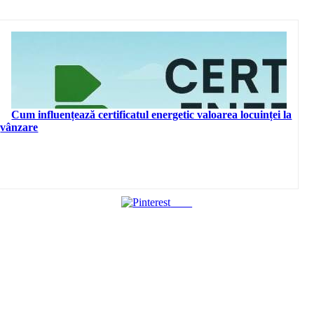
Cum influențează certificatul energetic valoarea locuinței la
vânzare
Save