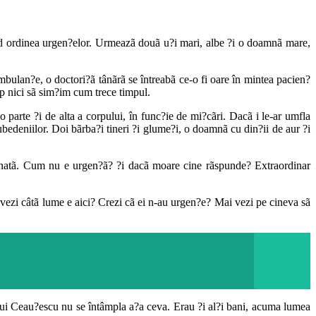
ecid ordinea urgen?elor. Urmeazã douã u?i mari, albe ?i o doamnã mare,
ambulan?e, o doctori?ã tânãrã se întreabã ce-o fi oare în mintea pacien?
imp nici sã sim?im cum trece timpul.
o parte ?i de alta a corpului, în func?ie de mi?cãri. Dacã i le-ar umfla
rubedeniilor. Doi bãrba?i tineri ?i glume?i, o doamnã cu din?ii de aur ?i
?inatã. Cum nu e urgen?ã? ?i dacã moare cine rãspunde? Extraordinar
ezi câtã lume e aici? Crezi cã ei n-au urgen?e? Mai vezi pe cineva sã
a lui Ceau?escu nu se întâmpla a?a ceva. Erau ?i al?i bani, acuma lumea