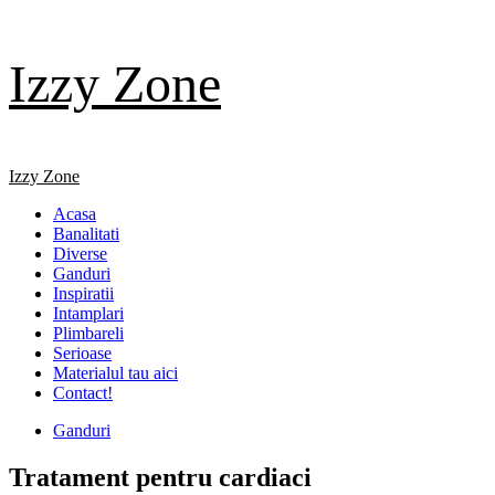
Skip
Izzy Zone
to
content
Primary
Izzy Zone
Menu
Acasa
Banalitati
Diverse
Ganduri
Inspiratii
Intamplari
Plimbareli
Serioase
Materialul tau aici
Contact!
Ganduri
Tratament pentru cardiaci